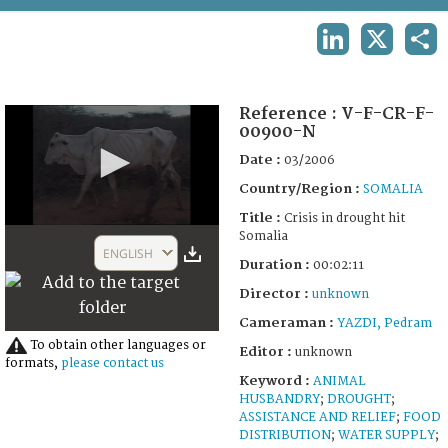
TERMS AND CONDITIONS OF USE
LINKEDIN
X
SHA
FAQ
Reference :
V-F-CR-F-
00900-N
Date :
03/2006
Country/Region :
SOMALIA
Title :
Crisis in drought hit
0
Somalia
seconds
ENGLISH
of
Duration :
00:02:11
2
Director :
unknown
minutes,
11
Cameraman :
YAZDI, Pedram
seconds
To obtain other languages or
Editor :
unknown
formats,
please contact us
Keyword :
ANIMAL
HUSBANDRY
;
DROUGHT
;
ASSISTANCE AND RELIEF
;
FOOD
DISTRIBUTION
;
WATER SUPPLY
;