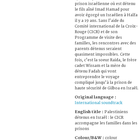
prison israélienne où est détenu
le fils aîné Imad Hamad pour
avoir égorgé un Israélien à Haïfa
il y a 19 ans. Sans l'aide du
Comité international de la Croix-
Rouge (CICR) et de son
Programme de visite des
familles, les rencontres avec des
parents détenus seraient
quasiment impossibles. Cette
fois, c'est la soeur Raida, le frère
cadet Wissam et la mère du
détenu Fadah qui vont
entreprendre le voyage
compliqué jusqu'à la prison de
haute sécurité de Gilboa en Israël.
Original language :
International soundtrack
English title :
Palestiniens
détenus en Israël : le CICR
accompagne les familles dans les
prisons
Colour/B&W :
colour