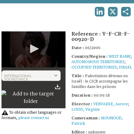
TERMS AND CONDITIONS OF USE
LINKEDIN
X
SHA
FAQ
Reference :
V-F-CR-F-
00920-D
Date :
06/2006
Country/Region :
WEST BANK
;
AUTONOMOUS TERRITORIES
;
OCCUPIED TERRITORIES
;
ISRAEL
0
seconds
INTERNATIONAL
Title :
Palestiniens détenus en
of
SOUNDTRACK
Israël : le CICR accompagne les
9
familles dans les prisons
minutes,
58
Duration :
00:09:58
seconds
Director :
VERVAEKE, Aurore
;
LOUIS, Virginie
To obtain other languages or
Cameraman :
formats,
please contact us
MOUNOUD,
Patrick
Editor :
unknown