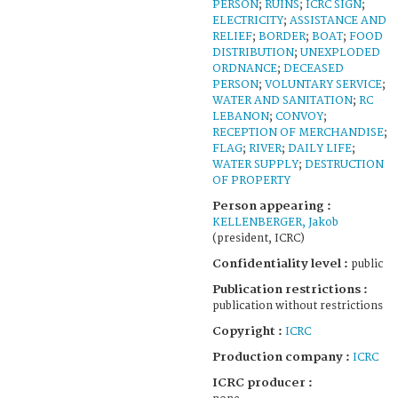
PERSON
;
RUINS
;
ICRC SIGN
;
ELECTRICITY
;
ASSISTANCE AND
RELIEF
;
BORDER
;
BOAT
;
FOOD
DISTRIBUTION
;
UNEXPLODED
ORDNANCE
;
DECEASED
PERSON
;
VOLUNTARY SERVICE
;
WATER AND SANITATION
;
RC
LEBANON
;
CONVOY
;
RECEPTION OF MERCHANDISE
;
FLAG
;
RIVER
;
DAILY LIFE
;
WATER SUPPLY
;
DESTRUCTION
OF PROPERTY
Person appearing :
KELLENBERGER, Jakob
(president, ICRC)
Confidentiality level :
public
Publication restrictions :
publication without restrictions
Copyright :
ICRC
Production company :
ICRC
ICRC producer :