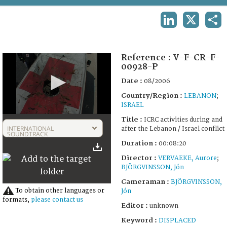
TERMS AND CONDITIONS OF USE
LINKEDIN
X
SHA
FAQ
Reference :
V-F-CR-F-
00928-P
Date :
08/2006
Country/Region :
LEBANON
;
ISRAEL
0
Title :
ICRC activities during and
seconds
INTERNATIONAL
after the Lebanon / Israel conflict
of
SOUNDTRACK
8
Duration :
00:08:20
minutes,
21
Director :
VERVAEKE, Aurore
;
seconds
BJÖRGVINSSON, Jón
Cameraman :
BJÖRGVINSSON,
To obtain other languages or
Jón
formats,
please contact us
Editor :
unknown
Keyword :
DISPLACED