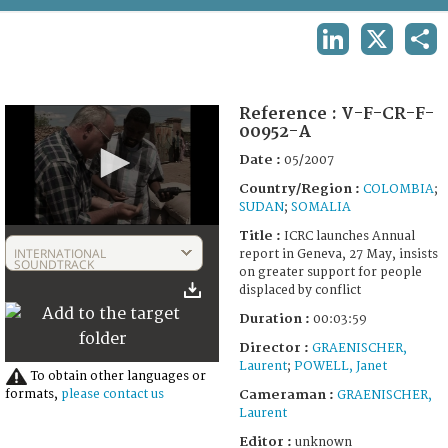
TERMS AND CONDITIONS OF USE
LINKEDIN
X
SHA
FAQ
Reference :
V-F-CR-F-
00952-A
Date :
05/2007
Country/Region :
COLOMBIA
;
SUDAN
;
SOMALIA
0
Title :
ICRC launches Annual
seconds
INTERNATIONAL
report in Geneva, 27 May, insists
of
SOUNDTRACK
on greater support for people
3
displaced by conflict
minutes,
59
Duration :
00:03:59
seconds
Director :
GRAENISCHER,
Laurent
;
POWELL, Janet
To obtain other languages or
Cameraman :
formats,
please contact us
GRAENISCHER,
Laurent
Editor :
unknown