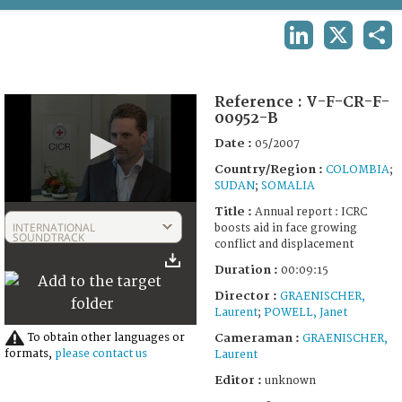
TERMS AND CONDITIONS OF USE
LINKEDIN
X
SHA
FAQ
Reference :
V-F-CR-F-
00952-B
Date :
05/2007
Country/Region :
COLOMBIA
;
SUDAN
;
SOMALIA
0
Title :
Annual report : ICRC
seconds
INTERNATIONAL
boosts aid in face growing
of
SOUNDTRACK
conflict and displacement
9
minutes,
Duration :
00:09:15
15
seconds
Director :
GRAENISCHER,
Laurent
;
POWELL, Janet
To obtain other languages or
Cameraman :
GRAENISCHER,
formats,
please contact us
Laurent
Editor :
unknown