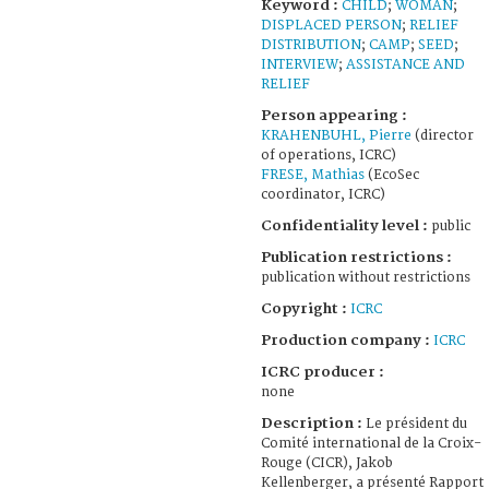
Keyword :
CHILD
;
WOMAN
;
DISPLACED PERSON
;
RELIEF
DISTRIBUTION
;
CAMP
;
SEED
;
INTERVIEW
;
ASSISTANCE AND
RELIEF
Person appearing :
KRAHENBUHL, Pierre
(director
of operations, ICRC)
FRESE, Mathias
(EcoSec
coordinator, ICRC)
Confidentiality level :
public
Publication restrictions :
publication without restrictions
Copyright :
ICRC
Production company :
ICRC
ICRC producer :
none
Description :
Le président du
Comité international de la Croix-
Rouge (CICR), Jakob
Kellenberger, a présenté Rapport