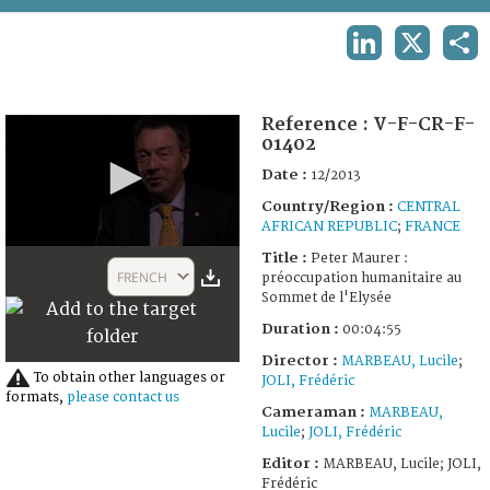
TERMS AND CONDITIONS OF USE
LINKEDIN
X
SHA
FAQ
Reference :
V-F-CR-F-
01402
Date :
12/2013
Country/Region :
CENTRAL
AFRICAN REPUBLIC
;
FRANCE
0
Title :
Peter Maurer :
seconds
FRENCH
préoccupation humanitaire au
of
Sommet de l'Elysée
4
minutes,
Duration :
00:04:55
55
seconds
Director :
MARBEAU, Lucile
;
To obtain other languages or
JOLI, Frédéric
formats,
please contact us
Cameraman :
MARBEAU,
Lucile
;
JOLI, Frédéric
Editor :
MARBEAU, Lucile; JOLI,
Frédéric