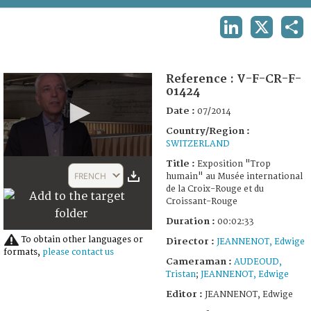
TERMS AND CONDITIONS OF USE
LINKEDIN
X
SHA
FAQ
Reference :
V-F-CR-F-
01424
Date :
07/2014
Country/Region :
SWITZERLAND
0
Title :
Exposition "Trop
seconds
FRENCH
humain" au Musée international
of
de la Croix-Rouge et du
2
Croissant-Rouge
minutes,
33
Duration :
00:02:33
seconds
To obtain other languages or
Director :
JEANNENOT, Edwige
formats,
please contact us
Cameraman :
AUDEOUD,
Tristan
;
JEANNENOT, Edwige
Editor :
JEANNENOT, Edwige