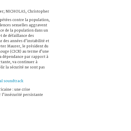
er; NICHOLAS, Christopher
pétées contre la population,
iolences sexuelles aggravent
nce de la population dans un
t de défaillance des
r des années d'instabilité et
eter Maurer, le président du
Rouge (CICR) au terme d'une
 La dépendance par rapport à
rtante, va continuer à
blir la sécurité ne sont pas
al soundtrack
icaine : une crise
l'insécurité persistante