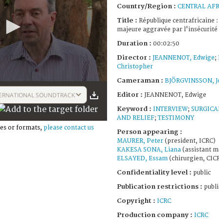
Country/Region :
CENTRAL AFR
Title :
République centrafricaine :
majeure aggravée par l'insécurité
Duration :
00:02:50
Director :
JEANNENOT, Edwige
;
Christopher
Cameraman :
BJÖRGVINSSON, J
Editor :
ERNATIONAL SOUNDTRACK
JEANNENOT, Edwige
Keyword :
INTERVIEW
;
SURGICA
AND RELIEF
;
TESTIMONY
es or formats,
please contact us
Person appearing :
MAURER, Peter
(president, ICRC)
KAKESA SONA, Liana
(assistant m
ELSAYED, Essam
(chirurgien, CIC
Confidentiality level :
public
Publication restrictions :
publi
Copyright :
ICRC
Production company :
ICRC