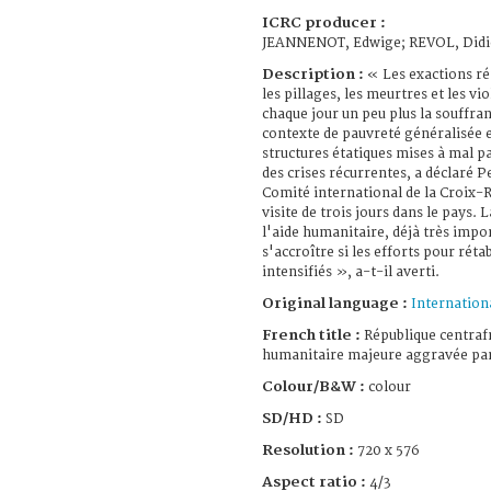
ICRC producer :
JEANNENOT, Edwige; REVOL, Didi
Description :
« Les exactions ré
les pillages, les meurtres et les v
chaque jour un peu plus la souffra
contexte de pauvreté généralisée e
structures étatiques mises à mal pa
des crises récurrentes, a déclaré P
Comité international de la Croix-
visite de trois jours dans le pays.
l'aide humanitaire, déjà très impo
s'accroître si les efforts pour réta
intensifiés », a-t-il averti.
Original language :
Internation
French title :
République centrafr
humanitaire majeure aggravée par 
Colour/B&W :
colour
SD/HD :
SD
Resolution :
720 x 576
Aspect ratio :
4/3