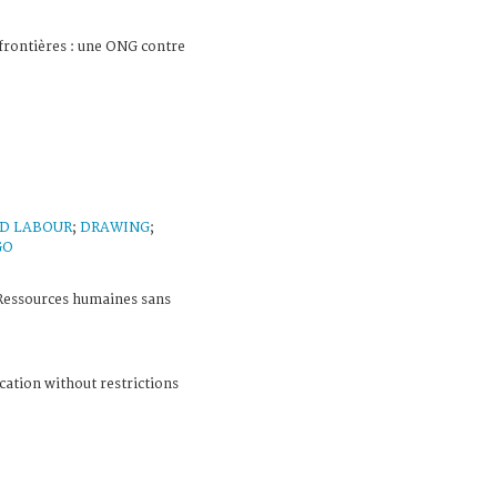
frontières : une ONG contre
D LABOUR
;
DRAWING
;
GO
 Ressources humaines sans
cation without restrictions