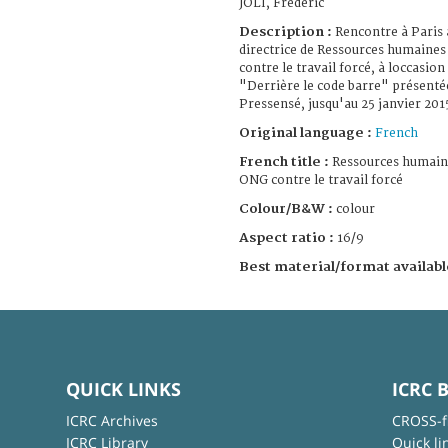
JOLI, Frédéric
Description :
Rencontre à Paris
directrice de Ressources humaines s
contre le travail forcé, à loccasion
"Derrière le code barre" présentée
Pressensé, jusqu'au 25 janvier 201
Original language :
French
French title :
Ressources humaine
ONG contre le travail forcé
Colour/B&W :
colour
Aspect ratio :
16/9
Best material/format availabl
QUICK LINKS
ICRC 
ICRC Archives
CROSS-f
ICRC Library
Quick li