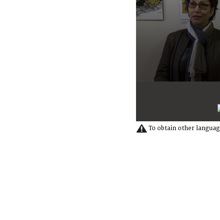
0
seconds
of
3
minutes,
18
To obtain other languag
seconds
Volume
90%