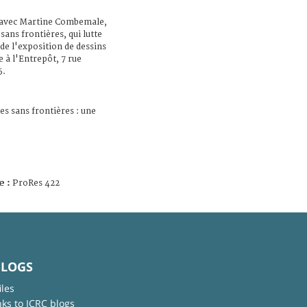
 avec Martine Combemale,
ans frontières, qui lutte
 de l'exposition de dessins
 à l'Entrepôt, 7 rue
5.
s sans frontières : une
e :
ProRes 422
BLOGS
iles
nks to ICRC blogs