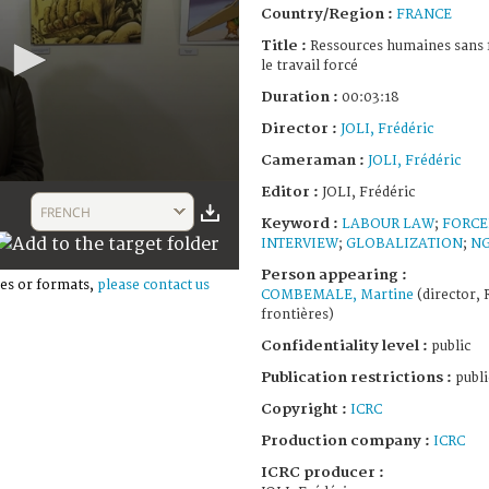
Country/Region :
FRANCE
Title :
Ressources humaines sans 
le travail forcé
Duration :
00:03:18
Director :
JOLI, Frédéric
Cameraman :
JOLI, Frédéric
Editor :
JOLI, Frédéric
FRENCH
Keyword :
LABOUR LAW
;
FORCE
INTERVIEW
;
GLOBALIZATION
;
N
Person appearing :
es or formats,
please contact us
COMBEMALE, Martine
(director,
frontières)
Confidentiality level :
public
Publication restrictions :
publi
Copyright :
ICRC
Production company :
ICRC
ICRC producer :