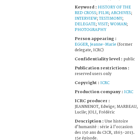
Keyword :
HISTORY OF THE
RED CROSS
;
FILM
;
ARCHIVES
;
INTERVIEW
;
TESTIMONY
;
DELEGATE
;
VISIT
;
WOMAN
;
PHOTOGRAPHY
Person appearing :
EGGER, Jeanne-Marie
(former
delegate, ICRC)
Confidentiality level :
public
Publication restrictions :
reserved users only
Copyright :
ICRC
Production company :
ICRC
ICRC producer :
JEANNENOT, Edwige; MARBEAU,
Lucile; JOLI, Frédéric
Description :
Une histoire
d'humanité : série à l'occasion
des 150 ans du CICR, 1863-2013.
15e épisode.