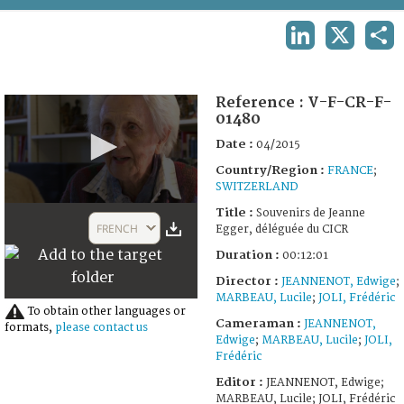
TERMS AND CONDITIONS OF USE
LINKEDIN
X
SHA
FAQ
Reference :
V-F-CR-F-
01480
Date :
04/2015
Country/Region :
FRANCE
;
SWITZERLAND
0
Title :
Souvenirs de Jeanne
seconds
FRENCH
Egger, déléguée du CICR
of
12
Duration :
00:12:01
minutes,
2
Director :
JEANNENOT, Edwige
;
seconds
MARBEAU, Lucile
;
JOLI, Frédéric
To obtain other languages or
Cameraman :
JEANNENOT,
formats,
please contact us
Edwige
;
MARBEAU, Lucile
;
JOLI,
Frédéric
Editor :
JEANNENOT, Edwige;
MARBEAU, Lucile; JOLI, Frédéric