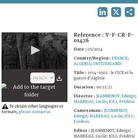
TERMS AND CONDITIONS OF USE
LINKEDIN
X
SHA
FAQ
Reference :
V-F-CR-F-
01476
Date :
03/2014
Country/Region :
FRANCE
;
ALGERIA
;
SWITZERLAND
0
Title :
1954-1962 : le CICR et la
seconds
FRENCH
guerre d'Algérie
of
13
Duration :
00:13:27
minutes,
27
Director :
JEANNENOT, Edwige
;
seconds
MARBEAU, Lucile
;
JOLI, Frédéric
To obtain other languages or
Cameraman :
JEANNENOT,
formats,
please contact us
Edwige
;
MARBEAU, Lucile
;
JOLI,
Frédéric
Editor :
JEANNENOT, Edwige;
MARBEAU, Lucile; JOLI, Frédéric