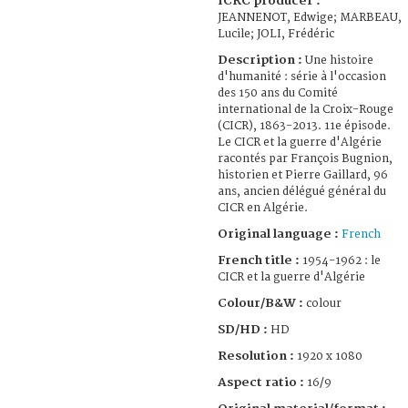
ICRC producer :
JEANNENOT, Edwige; MARBEAU,
Lucile; JOLI, Frédéric
Description :
Une histoire
d'humanité : série à l'occasion
des 150 ans du Comité
international de la Croix-Rouge
(CICR), 1863-2013. 11e épisode.
Le CICR et la guerre d'Algérie
racontés par François Bugnion,
historien et Pierre Gaillard, 96
ans, ancien délégué général du
CICR en Algérie.
Original language :
French
French title :
1954-1962 : le
CICR et la guerre d'Algérie
Colour/B&W :
colour
SD/HD :
HD
Resolution :
1920 x 1080
Aspect ratio :
16/9