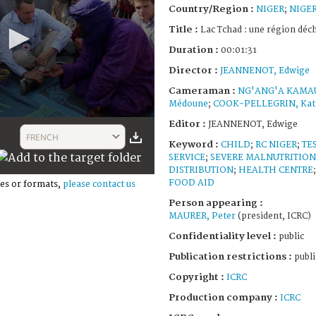
Country/Region :
NIGER
;
NIGE
Title :
Lac Tchad : une région déch
Duration :
00:01:31
Director :
JEANNENOT, Edwige
Cameraman :
NG'ANG'A KAMAU
Médoune
;
COOK-PELLEGRIN, Kat
Editor :
JEANNENOT, Edwige
FRENCH
Keyword :
CHILD
;
RC NIGER
;
TE
SERVICE
;
SEVERE MALNUTRITION
DISTRIBUTION
;
HEALTH CENTRE
FOOD AID
es or formats,
please contact us
Person appearing :
MAURER, Peter
(president, ICRC)
Confidentiality level :
public
Publication restrictions :
publi
Copyright :
ICRC
Production company :
ICRC