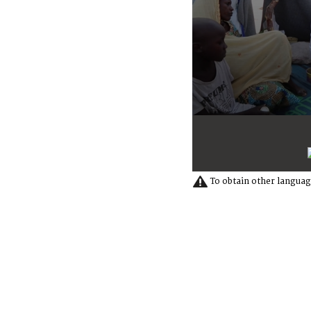
0
seconds
of
1
minute,
31
To obtain other languag
seconds
Volume
90%