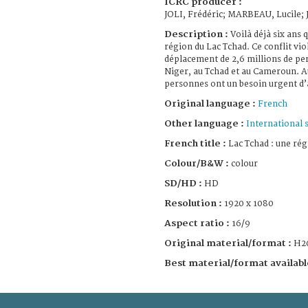
ICRC producer :
JOLI, Frédéric; MARBEAU, Lucile
Description :
Voilà déjà six ans q
région du Lac Tchad. Ce conflit vio
déplacement de 2,6 millions de pe
Niger, au Tchad et au Cameroun. Au
personnes ont un besoin urgent d’
Original language :
French
Other language :
International 
French title :
Lac Tchad : une rég
Colour/B&W :
colour
SD/HD :
HD
Resolution :
1920 x 1080
Aspect ratio :
16/9
Original material/format :
H2
Best material/format availabl