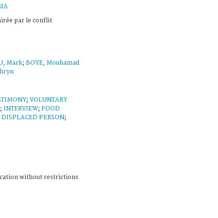
RIA
irée par le conflit
, Mark
;
BOYE, Mouhamad
hryn
STIMONY
;
VOLUNTARY
;
INTERVIEW
;
FOOD
;
DISPLACED PERSON
;
cation without restrictions