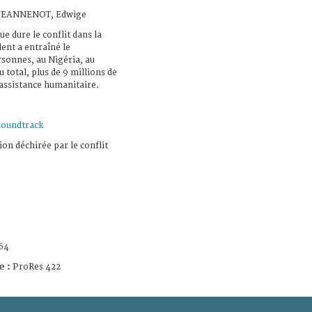
; JEANNENOT, Edwige
ue dure le conflit dans la
lent a entraîné le
rsonnes, au Nigéria, au
 total, plus de 9 millions de
assistance humanitaire.
soundtrack
ion déchirée par le conflit
64
e :
ProRes 422