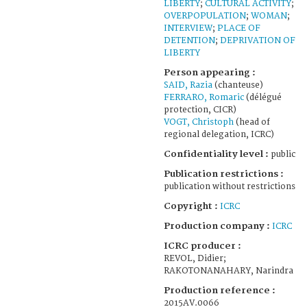
LIBERTY
;
CULTURAL ACTIVITY
;
OVERPOPULATION
;
WOMAN
;
INTERVIEW
;
PLACE OF
DETENTION
;
DEPRIVATION OF
LIBERTY
Person appearing :
SAID, Razia
(chanteuse)
FERRARO, Romaric
(délégué
protection, CICR)
VOGT, Christoph
(head of
regional delegation, ICRC)
Confidentiality level :
public
Publication restrictions :
publication without restrictions
Copyright :
ICRC
Production company :
ICRC
ICRC producer :
REVOL, Didier;
RAKOTONANAHARY, Narindra
Production reference :
2015AV.0066