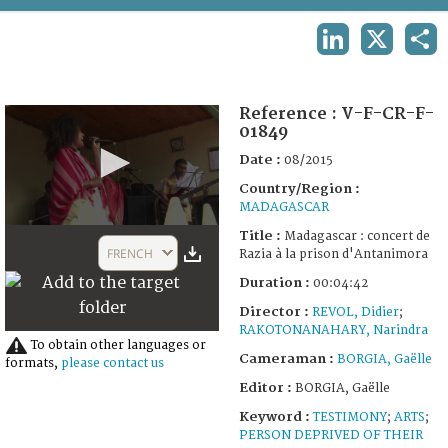
TERMS AND CONDITIONS OF USE
LINKEDIN
X
SHA
FAQ
Reference :
V-F-CR-F-
01849
Date :
08/2015
Country/Region :
MADAGASCAR
0
Title :
Madagascar : concert de
seconds
FRENCH
Razia à la prison d'Antanimora
of
4
Duration :
00:04:42
minutes,
42
Director :
REVOL, Didier
;
seconds
RAKOTONANAHARY, Narindra
To obtain other languages or
Cameraman :
BORGIA, Gaëlle
formats,
please contact us
Editor :
BORGIA, Gaëlle
Keyword :
TESTIMONY
;
ARTS
;
PERSON DEPRIVED OF THEIR