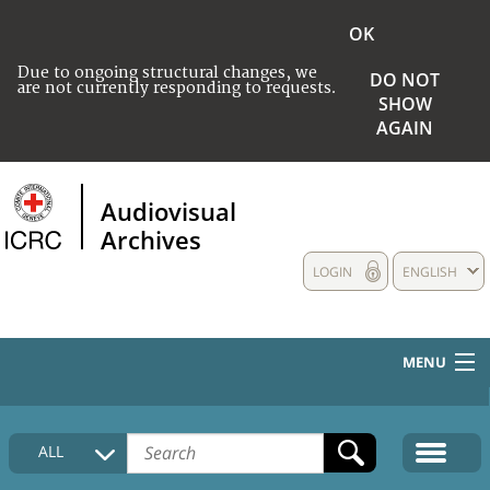
OK
Due to ongoing structural changes, we
DO NOT
are not currently responding to requests.
SHOW
AGAIN
Audiovisual
Archives
LOGIN
ENGLISH
MENU
HOME
ALL
COLLECTIONS DESCRIPTION
MEDIA