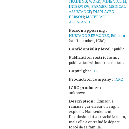
TRAINING
;
WORK
;
MINE VICTIM
;
INTERVIEW
;
FARMER
;
MEDICAL
ASSISTANCE
;
DISPLACED
PERSON
;
MATERIAL
ASSISTANCE
Person appearing :
HURTADO BERMUDEZ, Edinson
(staff member, ICRC)
Confidentiality level :
public
Publication restrictions :
publication without restrictions
Copyright :
ICRC
Production company :
ICRC
ICRC producer :
unknown
Description :
Édinson a
ramassé par erreur un engin
explosif. Non seulement
l'explosion lui a arraché la main,
mais elle a entraîné le départ
forcé de sa famille.