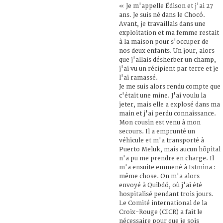
« Je m'appelle Édison et j'ai 27
ans. Je suis né dans le Chocó.
Avant, je travaillais dans une
exploitation et ma femme restait
à la maison pour s'occuper de
nos deux enfants. Un jour, alors
que j'allais désherber un champ,
j'ai vu un récipient par terre et je
l'ai ramassé.
Je me suis alors rendu compte que
c'était une mine. J'ai voulu la
jeter, mais elle a explosé dans ma
main et j'ai perdu connaissance.
Mon cousin est venu à mon
secours. Il a emprunté un
véhicule et m'a transporté à
Puerto Meluk, mais aucun hôpital
n'a pu me prendre en charge. Il
m'a ensuite emmené à Istmina :
même chose. On m'a alors
envoyé à Quibdó, où j'ai été
hospitalisé pendant trois jours.
Le Comité international de la
Croix-Rouge (CICR) a fait le
nécessaire pour que je sois