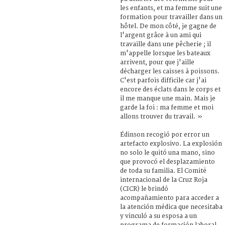
les enfants, et ma femme suit une
formation pour travailler dans un
hôtel. De mon côté, je gagne de
l'argent grâce à un ami qui
travaille dans une pêcherie ; il
m'appelle lorsque les bateaux
arrivent, pour que j'aille
décharger les caisses à poissons.
C'est parfois difficile car j'ai
encore des éclats dans le corps et
il me manque une main. Mais je
garde la foi : ma femme et moi
allons trouver du travail. »
Édinson recogió por error un
artefacto explosivo. La explosión
no solo le quitó una mano, sino
que provocó el desplazamiento
de toda su familia. El Comité
internacional de la Cruz Roja
(CICR) le brindó
acompañamiento para acceder a
la atención médica que necesitaba
y vinculó a su esposa a un