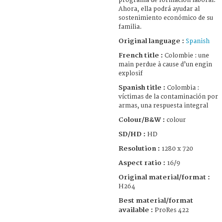
programa de formación laboral.
Ahora, ella podrá ayudar al
sostenimiento económico de su
familia.
Original language :
Spanish
French title :
Colombie : une
main perdue à cause d’un engin
explosif
Spanish title :
Colombia :
víctimas de la contaminación por
armas, una respuesta integral
Colour/B&W :
colour
SD/HD :
HD
Resolution :
1280 x 720
Aspect ratio :
16/9
Original material/format :
H264
Best material/format
available :
ProRes 422