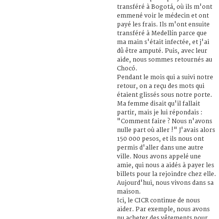
transféré à Bogotá, où ils m'ont
emmené voir le médecin et ont
payé les frais. Ils m'ont ensuite
transféré à Medellín parce que
ma main s'était infectée, et j'ai
dû être amputé. Puis, avec leur
aide, nous sommes retournés au
Chocó.
Pendant le mois qui a suivi notre
retour, on a reçu des mots qui
étaient glissés sous notre porte.
Ma femme disait qu'il fallait
partir, mais je lui répondais :
"Comment faire ? Nous n'avons
nulle part où aller !" J'avais alors
150 000 pesos, et ils nous ont
permis d'aller dans une autre
ville. Nous avons appelé une
amie, qui nous a aidés à payer les
billets pour la rejoindre chez elle.
Aujourd'hui, nous vivons dans sa
maison.
Ici, le CICR continue de nous
aider. Par exemple, nous avons
pu acheter des vêtements pour