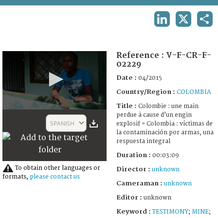
TERMS AND CONDITIONS OF USE
LINKEDIN
X
SHA
FAQ
Reference :
V-F-CR-F-
02229
Date :
04/2015
Country/Region :
COLOMBIA
Title :
Colombie : une main
0
perdue à cause d’un engin
seconds
SPANISH
explosif = Colombia : víctimas de
of
la contaminación por armas, una
3
respuesta integral
minutes,
9
Duration :
00:03:09
seconds
To obtain other languages or
Director :
unknown
formats,
please contact us
Cameraman :
unknown
Editor :
unknown
Keyword :
TESTIMONY
;
MINE
;