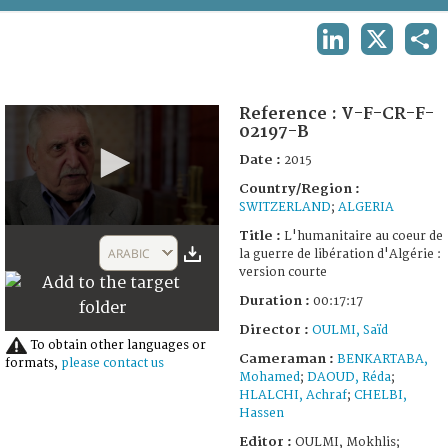
TERMS AND CONDITIONS OF USE
LINKEDIN
X
SHA
FAQ
Reference :
V-F-CR-F-
02197-B
Date :
2015
Country/Region :
SWITZERLAND
;
ALGERIA
0
Title :
L'humanitaire au coeur de
seconds
ARABIC
la guerre de libération d'Algérie :
of
version courte
16
minutes,
Duration :
00:17:17
36
seconds
Director :
OULMI, Saïd
To obtain other languages or
Cameraman :
BENKARTABA,
formats,
please contact us
Mohamed
;
DAOUD, Réda
;
HLALCHI, Achraf
;
CHELBI,
Hassen
Editor :
OULMI, Mokhlis;