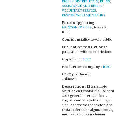
RELIEF DISTRIBUTION
;
RUINS
;
ASSISTANCE AND RELIEF
;
VOLUNTARY SERVICE
;
RESTORING FAMILY LINKS
Person appearing :
MONZÓN, Marcos
(delegate,
ICRC)
Confidentiality level :
public
Publication restrictions :
publication without restrictions
Copyright :
ICRC
Production company :
ICRC
ICRC producer :
unknown
Description :
El terremoto
ocurrido en Ecuador el 16 de abril
2016 generó incertidumbre y
angustia entre la población y, si
bien los servicios de telefonía se
restablecieron en algunas horas,
muchas personas no tenían