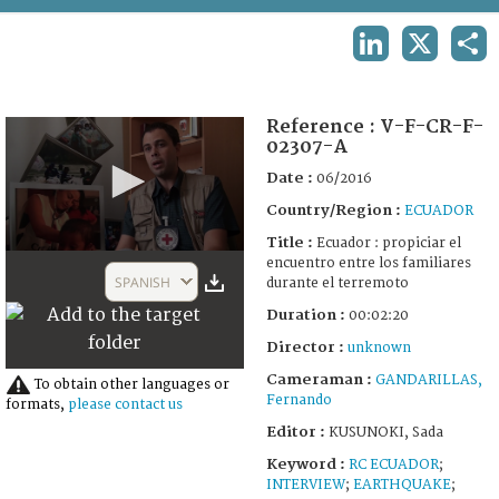
TERMS AND CONDITIONS OF USE
LINKEDIN
X
SHA
FAQ
Reference :
V-F-CR-F-
02307-A
Date :
06/2016
Country/Region :
ECUADOR
Title :
Ecuador : propiciar el
0
encuentro entre los familiares
seconds
SPANISH
durante el terremoto
of
2
Duration :
00:02:20
minutes,
20
Director :
unknown
seconds
Cameraman :
GANDARILLAS,
To obtain other languages or
Fernando
formats,
please contact us
Editor :
KUSUNOKI, Sada
Keyword :
RC ECUADOR
;
INTERVIEW
;
EARTHQUAKE
;