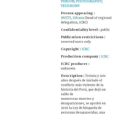
PERSON
;
PHOTOGRAPHY
;
TESTIMONY
Person appearing :
MUTTI, Silvana
(head of regional
delegation, ICRC)
Confidentiality level :
public
Publication restrictions :
reserved users only
Copyright :
ICRC
Production company :
ICRC
ICRC producer :
unknown
Description :
Treinta y seis
años después de iniciado el
conflicto más violento de la
historia del Perú, que dejó un
saldo de
numerosas muertes y
desapariciones, se aprobó en
2016 la Ley de búsqueda de
personas desaparecidas, una