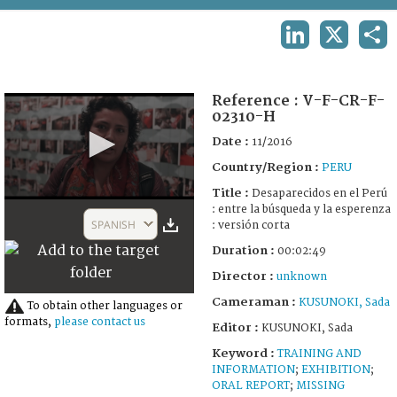
TERMS AND CONDITIONS OF USE
LINKEDIN
X
SHA
FAQ
Reference :
V-F-CR-F-
02310-H
Date :
11/2016
Country/Region :
PERU
Title :
Desaparecidos en el Perú
0
: entre la búsqueda y la esperenza
seconds
SPANISH
: versión corta
of
2
Duration :
00:02:49
minutes,
49
Director :
unknown
seconds
Cameraman :
KUSUNOKI, Sada
To obtain other languages or
formats,
please contact us
Editor :
KUSUNOKI, Sada
Keyword :
TRAINING AND
INFORMATION
;
EXHIBITION
;
ORAL REPORT
;
MISSING