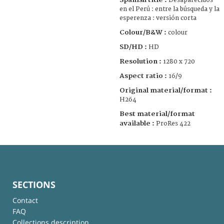
Desaparecidos
en el Perú : entre la búsqueda y la
esperenza : versión corta
Colour/B&W :
colour
SD/HD :
HD
Resolution :
1280 x 720
Aspect ratio :
16/9
Original material/format :
H264
Best material/format
available :
ProRes 422
SECTIONS
Contact
FAQ
Collections description