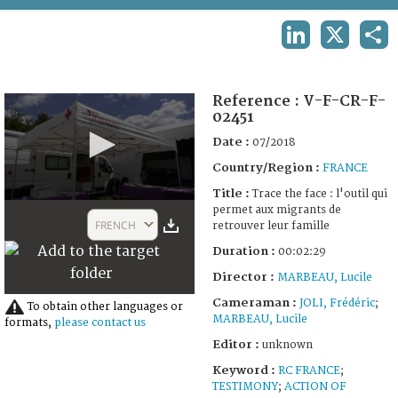
TERMS AND CONDITIONS OF USE
LINKEDIN
X
SHA
FAQ
Reference :
V-F-CR-F-
02451
Date :
07/2018
Country/Region :
FRANCE
Title :
Trace the face : l'outil qui
0
permet aux migrants de
seconds
FRENCH
retrouver leur famille
of
2
Duration :
00:02:29
minutes,
29
Director :
MARBEAU, Lucile
seconds
Cameraman :
JOLI, Frédéric
;
To obtain other languages or
MARBEAU, Lucile
formats,
please contact us
Editor :
unknown
Keyword :
RC FRANCE
;
TESTIMONY
;
ACTION OF