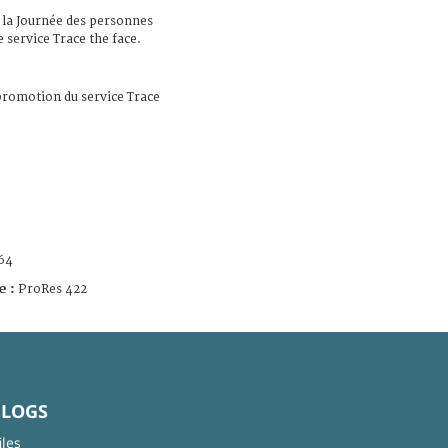
de la Journée des personnes
service Trace the face.
romotion du service Trace
64
e :
ProRes 422
BLOGS
iles