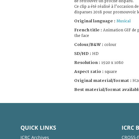
de retrouver un proche disparu.
Ce clip a été réalisé à l'occasion 
disparues 2018 pour promouvoir le 
Original language :
Musical
French title :
Animation GIF de p
the face
Colour/B&W :
colour
SD/HD :
HD
Resolution :
1920 x 1080
Aspect ratio :
square
Original material/format :
H2
Best material/format availabl
QUICK LINKS
ICRC 
ICRC Archives
CROSS-f