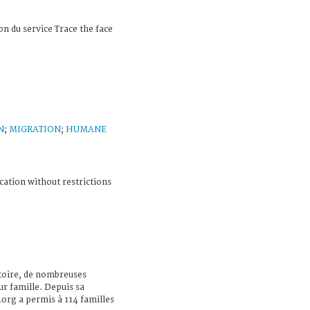
 du service Trace the face
N
;
MIGRATION
;
HUMANE
cation without restrictions
toire, de nombreuses
r famille. Depuis sa
.org a permis à 114 familles