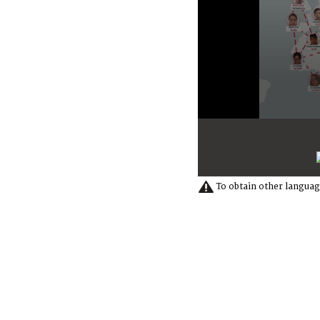
0
seconds
of
32
seconds
Volume
90%
To obtain other languag