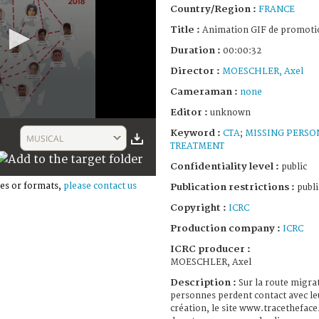
Country/Region :
FRANCE
Title :
Animation GIF de promotion
Duration :
00:00:32
Director :
MOESCHLER, Axel
Cameraman :
none
Editor :
unknown
Keyword :
CTA
;
MISSING PERSO
MUSICAL
TREATMENT
Confidentiality level :
public
es or formats,
please contact us
Publication restrictions :
publi
Copyright :
ICRC
Production company :
ICRC
ICRC producer :
MOESCHLER, Axel
Description :
Sur la route migra
personnes perdent contact avec leu
création, le site www.tracetheface