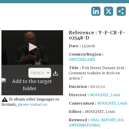
TERMS AND CONDITIONS OF USE
LINKEDIN
X
SHA
FAQ
Reference :
V-F-CR-F-
02548-D
Date :
11/2018
Country/Region :
SWITZERLAND
0
Title :
Prix Henry Dunant 2018 :
seconds
FRENCH
Comment traduire le droit en
of
action ?
13
minutes,
Duration :
00:13:52
52
seconds
Director :
MOUCHET, Louis
To obtain other languages or
Cameraman :
MOUCHET, Louis
formats,
please contact us
Editor :
MOUCHET, Louis
Keyword :
ORAL REPORT
;
IHL
(INTERNATIONAL