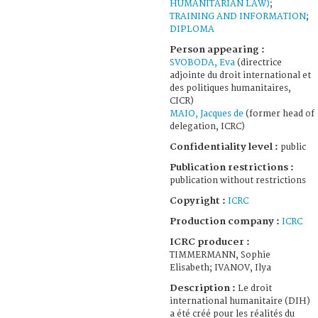
HUMANITARIAN LAW)
;
TRAINING AND INFORMATION
;
DIPLOMA
Person appearing :
SVOBODA, Eva
(directrice
adjointe du droit international et
des politiques humanitaires,
CICR)
MAIO, Jacques de
(former head of
delegation, ICRC)
Confidentiality level :
public
Publication restrictions :
publication without restrictions
Copyright :
ICRC
Production company :
ICRC
ICRC producer :
TIMMERMANN, Sophie
Elisabeth; IVANOV, Ilya
Description :
Le droit
international humanitaire (DIH)
a été créé pour les réalités du