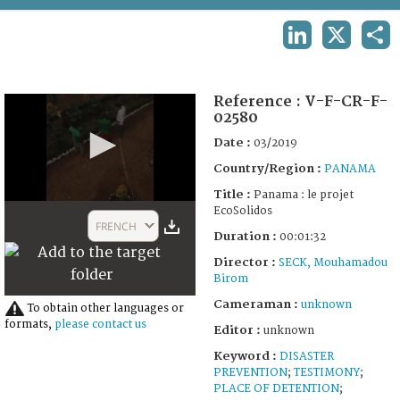
TERMS AND CONDITIONS OF USE
LINKEDIN
X
SHA
FAQ
Reference :
V-F-CR-F-
02580
Date :
03/2019
Country/Region :
PANAMA
Title :
Panama : le projet
0
EcoSolidos
seconds
FRENCH
of
Duration :
00:01:32
1
Director :
SECK, Mouhamadou
minute,
32
Birom
seconds
Cameraman :
unknown
To obtain other languages or
formats,
please contact us
Editor :
unknown
Keyword :
DISASTER
PREVENTION
;
TESTIMONY
;
PLACE OF DETENTION
;