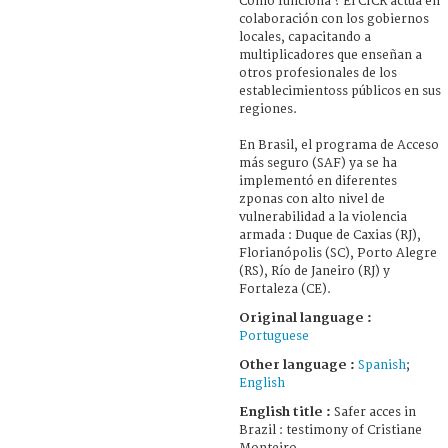
Cómo funciona ? El CICR actúa en
colaboración con los gobiernos
locales, capacitando a
multiplicadores que enseñan a
otros profesionales de los
establecimientoss públicos en sus
regiones.
En Brasil, el programa de Acceso
más seguro (SAF) ya se ha
implementó en diferentes
zponas con alto nivel de
vulnerabilidad a la violencia
armada : Duque de Caxias (RJ),
Florianópolis (SC), Porto Alegre
(RS), Río de Janeiro (RJ) y
Fortaleza (CE).
Original language :
Portuguese
Other language :
Spanish
;
English
English title :
Safer acces in
Brazil : testimony of Cristiane