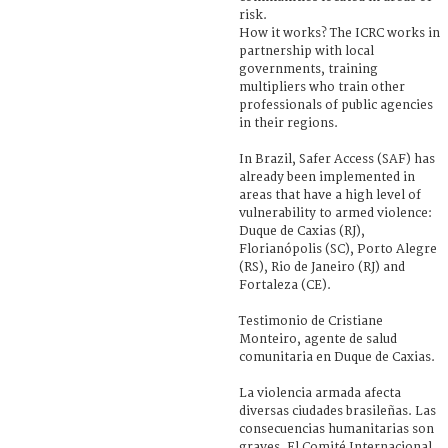
risk.
How it works? The ICRC works in
partnership with local
governments, training
multipliers who train other
professionals of public agencies
in their regions.
In Brazil, Safer Access (SAF) has
already been implemented in
areas that have a high level of
vulnerability to armed violence:
Duque de Caxias (RJ),
Florianópolis (SC), Porto Alegre
(RS), Rio de Janeiro (RJ) and
Fortaleza (CE).
Testimonio de Cristiane
Monteiro, agente de salud
comunitaria en Duque de Caxias.
La violencia armada afecta
diversas ciudades brasileñas. Las
consecuencias humanitarias son
graves. El Comité Internacional