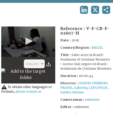
TERMS AND CONDITIONS OF USE
LINKEDIN
X
SHA
FAQ
Reference :
V-F-CR-F-
02607-H
Date :
2018
Country/Region :
BRAZIL
Title :
Safer acces in Brazil :
0
testimony of Cristiane Monteiro
seconds
ENGLISH
= Acceso más seguro en Brasil :
of
testimonio de Cristiane Monteiro
44
seconds
Duration :
00:00:44
Director :
GUEDES FERREIRA
To obtain other languages or
PRATES, Gabriela
;
LEFCOVICH,
formats,
please contact us
Sandra Adriana
Cameraman :
unknown
Editor :
unknown