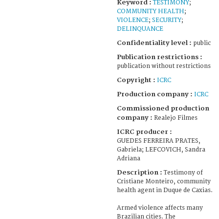
Keyword :
TESTIMONY
;
COMMUNITY HEALTH
;
VIOLENCE
;
SECURITY
;
DELINQUANCE
Confidentiality level :
public
Publication restrictions :
publication without restrictions
Copyright :
ICRC
Production company :
ICRC
Commissioned production
company :
Realejo Filmes
ICRC producer :
GUEDES FERREIRA PRATES,
Gabriela; LEFCOVICH, Sandra
Adriana
Description :
Testimony of
Cristiane Monteiro, community
health agent in Duque de Caxias.
Armed violence affects many
Brazilian cities. The