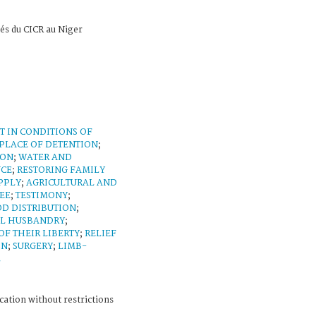
tés du CICR au Niger
 IN CONDITIONS OF
PLACE OF DETENTION
;
SON
;
WATER AND
NCE
;
RESTORING FAMILY
PPLY
;
AGRICULTURAL AND
EE
;
TESTIMONY
;
D DISTRIBUTION
;
L HUSBANDRY
;
OF THEIR LIBERTY
;
RELIEF
ON
;
SURGERY
;
LIMB-
L
cation without restrictions