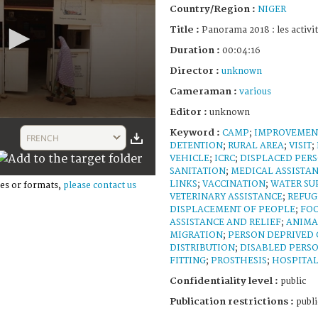
Country/Region :
NIGER
Title :
Panorama 2018 : les activi
Duration :
00:04:16
Director :
unknown
Cameraman :
various
Editor :
unknown
Keyword :
CAMP
;
IMPROVEMENT
FRENCH
DETENTION
;
RURAL AREA
;
VISIT
;
VEHICLE
;
ICRC
;
DISPLACED PER
SANITATION
;
MEDICAL ASSISTA
LINKS
;
VACCINATION
;
WATER SU
es or formats,
please contact us
VETERINARY ASSISTANCE
;
REFUG
DISPLACEMENT OF PEOPLE
;
FOO
ASSISTANCE AND RELIEF
;
ANIMA
MIGRATION
;
PERSON DEPRIVED 
DISTRIBUTION
;
DISABLED PERS
FITTING
;
PROSTHESIS
;
HOSPITA
Confidentiality level :
public
Publication restrictions :
publi