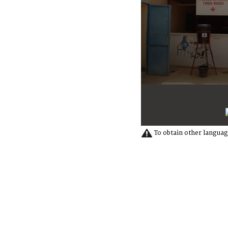
0
seconds
of
4
minutes,
16
To obtain other languag
seconds
Volume
90%