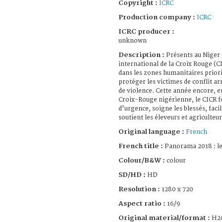
Copyright :
ICRC
Production company :
ICRC
ICRC producer :
unknown
Description :
Présents au Niger 
international de la Croix Rouge (C
dans les zones humanitaires priorit
protéger les victimes de conflit ar
de violence. Cette année encore, e
Croix-Rouge nigérienne, le CICR f
d'urgence, soigne les blessés, facil
soutient les éleveurs et agriculteur
Original language :
French
French title :
Panorama 2018 : les
Colour/B&W :
colour
SD/HD :
HD
Resolution :
1280 x 720
Aspect ratio :
16/9
Original material/format :
H2