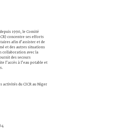
depuis 1990, le Comité
ICR) concentre ses efforts
aires afin d'assister et de
mé et des autres situations
n collaboration avec la
ournit des secours
ite l'accès à l'eau potable et
s.
 activités du CICR au Niger
64