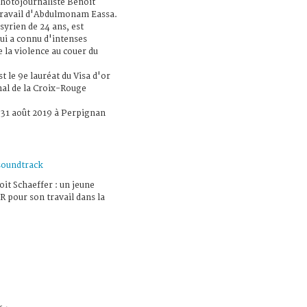
photojournaliste Benoît
 travail d'Abdulmonam Eassa.
rien de 24 ans, est
qui a connu d'intenses
 la violence au couer du
t le 9e lauréat du Visa d'or
al de la Croix-Rouge
u 31 août 2019 à Perpignan
soundtrack
it Schaeffer : un jeune
R pour son travail dans la