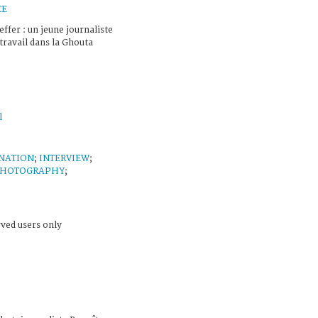
CE
ffer : un jeune journaliste
travail dans la Ghouta
l
INATION
;
INTERVIEW
;
HOTOGRAPHY
;
rved users only