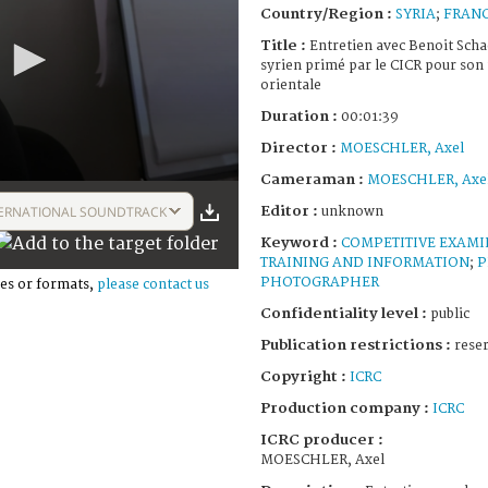
Country/Region :
SYRIA
;
FRAN
Title :
Entretien avec Benoit Schae
syrien primé par le CICR pour son 
orientale
Duration :
00:01:39
Director :
MOESCHLER, Axel
Cameraman :
MOESCHLER, Axe
Editor :
ERNATIONAL SOUNDTRACK
unknown
Keyword :
COMPETITIVE EXAM
TRAINING AND INFORMATION
;
P
PHOTOGRAPHER
es or formats,
please contact us
Confidentiality level :
public
Publication restrictions :
rese
Copyright :
ICRC
Production company :
ICRC
ICRC producer :
MOESCHLER, Axel