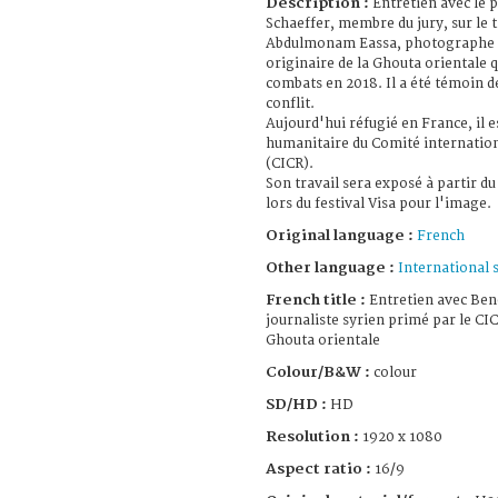
Description :
Entretien avec le 
Schaeffer, membre du jury, sur le
Abdulmonam Eassa, photographe sy
originaire de la Ghouta orientale 
combats en 2018. Il a été témoin de
conflit.
Aujourd'hui réfugié en France, il es
humanitaire du Comité internation
(CICR).
Son travail sera exposé à partir d
lors du festival Visa pour l'image.
Original language :
French
Other language :
International 
French title :
Entretien avec Beno
journaliste syrien primé par le CIC
Ghouta orientale
Colour/B&W :
colour
SD/HD :
HD
Resolution :
1920 x 1080
Aspect ratio :
16/9