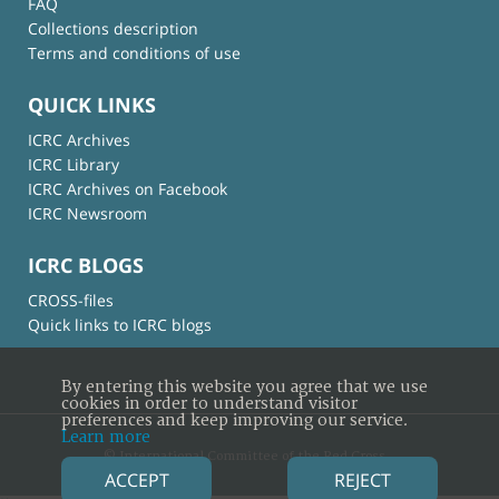
FAQ
Collections description
Terms and conditions of use
QUICK LINKS
ICRC Archives
ICRC Library
ICRC Archives on Facebook
ICRC Newsroom
ICRC BLOGS
CROSS-files
Quick links to ICRC blogs
By entering this website you agree that we use
cookies in order to understand visitor
preferences and keep improving our service.
Learn more
© International Committee of the Red Cross
ACCEPT
REJECT