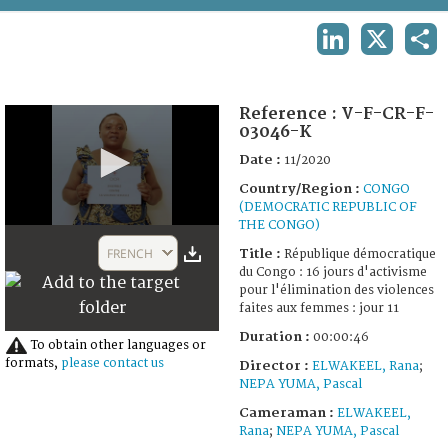
TERMS AND CONDITIONS OF USE
LINKEDIN
X
SHA
FAQ
Reference :
V-F-CR-F-
03046-K
Date :
11/2020
Country/Region :
CONGO
(DEMOCRATIC REPUBLIC OF
THE CONGO)
0
seconds
FRENCH
Title :
République démocratique
of
du Congo : 16 jours d'activisme
46
pour l'élimination des violences
seconds
faites aux femmes : jour 11
Duration :
00:00:46
To obtain other languages or
formats,
please contact us
Director :
ELWAKEEL, Rana
;
NEPA YUMA, Pascal
Cameraman :
ELWAKEEL,
Rana
;
NEPA YUMA, Pascal