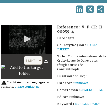
TERMS AND CONDITIONS OF USE
LINKEDIN
X
SHA
FAQ
Reference :
V-F-CR-H-
00059-4
Date :
1921
Country/Region :
RUSSIA
;
TURKEY
0
Title :
Comité international de la
seconds
SILENT
Croix-Rouge de Genève : les
of
réfugiés russes de
18
Constantinople
minutes,
56
Duration :
00:18:56
seconds
To obtain other languages or
Director :
unknown
formats,
please contact us
Cameraman :
SEMENOFF, M.
Editor :
unknown
Keyword :
REFUGEE
;
DAILY