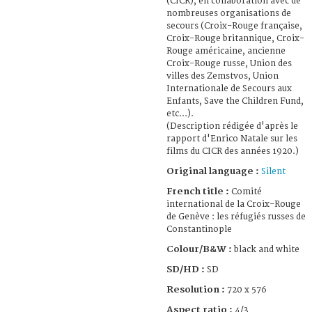
(CICR), en collaboration avec de
nombreuses organisations de
secours (Croix-Rouge française,
Croix-Rouge britannique, Croix-
Rouge américaine, ancienne
Croix-Rouge russe, Union des
villes des Zemstvos, Union
Internationale de Secours aux
Enfants, Save the Children Fund,
etc...).
(Description rédigée d'après le
rapport d'Enrico Natale sur les
films du CICR des années 1920.)
Original language :
Silent
French title :
Comité
international de la Croix-Rouge
de Genève : les réfugiés russes de
Constantinople
Colour/B&W :
black and white
SD/HD :
SD
Resolution :
720 x 576
Aspect ratio :
4/3