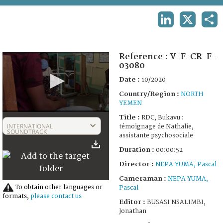
TERMS AND CONDITIONS OF USE
LINKEDIN
X
SHA
FAQ
Reference :
V-F-CR-F-
03080
Date :
10/2020
Country/Region :
NORTH
YEMEN
0
Title :
RDC, Bukavu :
seconds
INTERNATIONAL
témoignage de Nathalie,
of
SOUNDTRACK
assistante psychosociale
52
seconds
Duration :
00:00:52
Director :
NEPA YUMA, Pascal
Cameraman :
NEPA YUMA,
To obtain other languages or
Pascal
formats,
please contact us
Editor :
BUSASI NSALIMBI,
Jonathan