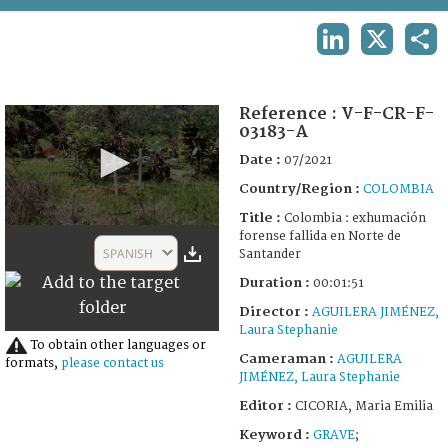
TERMS AND CONDITIONS OF USE
LINKEDIN
X
SHA
FAQ
Reference :
V-F-CR-F-
03183-A
Date :
07/2021
Country/Region :
COLOMBIA
Title :
Colombia : exhumación
0
forense fallida en Norte de
seconds
SPANISH
Santander
of
1
Duration :
00:01:51
minute,
50
Director :
AGUILERA JIMÉNEZ,
seconds
Laura Stephanie
To obtain other languages or
Cameraman :
AGUILERA
formats,
please contact us
JIMÉNEZ, Laura Stephanie
Editor :
CICORIA, Maria Emilia
Keyword :
GRAVE
;