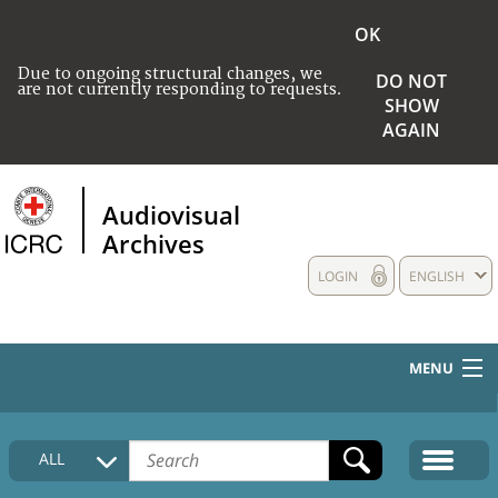
OK
Due to ongoing structural changes, we
DO NOT
are not currently responding to requests.
SHOW
AGAIN
Audiovisual
Archives
LOGIN
ENGLISH
MENU
HOME
ALL
COLLECTIONS DESCRIPTION
MEDIA