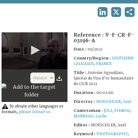
TERMS AND CONDITIONS OF USE
LINKEDIN
X
SHA
FAQ
Reference :
V-F-CR-F-
03196-A
Date :
09/2021
Country/Region :
SOUTHERN
CAUCASUS
;
FRANCE
0
Title :
Antoine Agoudjian,
seconds
FRENCH
lauréat du Visa d'or humanitaire
of
du CICR 2021
2
minutes,
Duration :
00:02:06
6
seconds
Director :
MOESCHLER, Axel
To obtain other languages or
Cameraman :
JOLI, Frédéric
;
formats,
please contact us
MARBEAU, Lucile
Editor :
MOESCHLER, Axel
Keyword :
PHOTOGRAPHY
;