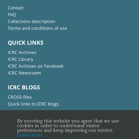
Contact
FAQ
Collections description
Terms and conditions of use
QUICK LINKS
ICRC Archives
ICRC Library
ICRC Archives on Facebook
ICRC Newsroom
ICRC BLOGS
CROSS-files
Quick links to ICRC blogs
By entering this website you agree that we use
cookies in order to understand visitor
preferences and keep improving our service.
Learn more