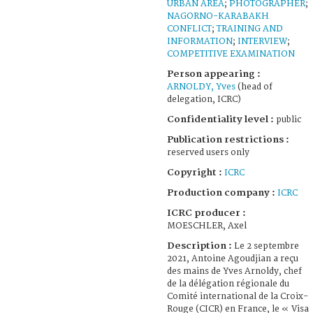
URBAN AREA
;
PHOTOGRAPHER
;
NAGORNO-KARABAKH
CONFLICT
;
TRAINING AND
INFORMATION
;
INTERVIEW
;
COMPETITIVE EXAMINATION
Person appearing :
ARNOLDY, Yves
(head of
delegation, ICRC)
Confidentiality level :
public
Publication restrictions :
reserved users only
Copyright :
ICRC
Production company :
ICRC
ICRC producer :
MOESCHLER, Axel
Description :
Le 2 septembre
2021, Antoine Agoudjian a reçu
des mains de Yves Arnoldy, chef
de la délégation régionale du
Comité international de la Croix-
Rouge (CICR) en France, le « Visa