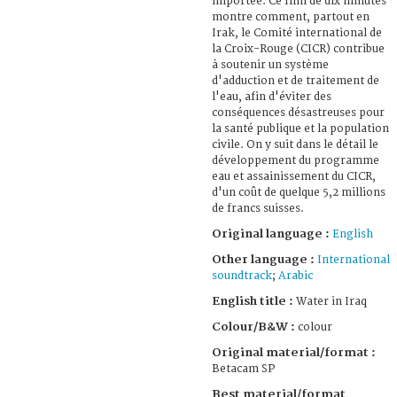
importée. Ce film de dix minutes
montre comment, partout en
Irak, le Comité international de
la Croix-Rouge (CICR) contribue
à soutenir un système
d'adduction et de traitement de
l'eau, afin d'éviter des
conséquences désastreuses pour
la santé publique et la population
civile. On y suit dans le détail le
développement du programme
eau et assainissement du CICR,
d'un coût de quelque 5,2 millions
de francs suisses.
Original language :
English
Other language :
International
soundtrack
;
Arabic
English title :
Water in Iraq
Colour/B&W :
colour
Original material/format :
Betacam SP
Best material/format