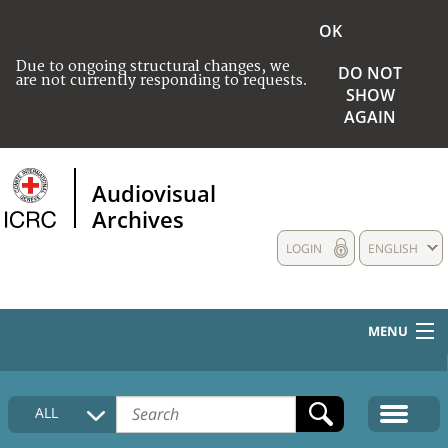
OK
Due to ongoing structural changes, we
DO NOT
are not currently responding to requests.
SHOW
AGAIN
Audiovisual
Archives
LOGIN
ENGLISH
MENU
HOME
ALL
COLLECTIONS DESCRIPTION
MEDIA