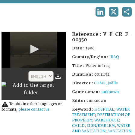
TERMS AND CONDITIONS OF USE
LINKEDIN
X
SHA
FAQ
Reference :
V-F-CR-F-
00350
Date :
1996
Country/Region :
IRAQ
Title :
Water in Iraq
0
Duration :
seconds
00:11:32
ENGLISH
of
Director :
COME, Joëlle
11
minutes,
Cameraman :
unknown
20
seconds
Editor :
unknown
To obtain other languages or
Keyword :
HOSPITAL
;
WATER
formats,
please contact us
TREATMENT
;
DESTRUCTION OF
PROPERTY
;
WAREHOUSE
;
CHILD
;
SIGN/EMBLEM
;
WATER
AND SANITATION
;
SANITATION