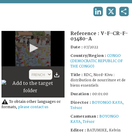
TERMS AND CONDITIONS OF USE
LINKEDIN
X
SHA
FAQ
Reference :
V-F-CR-F-
03480-A
Date :
07/2022
Country/Region :
CONGO
(DEMOCRATIC REPUBLIC OF
THE CONGO)
0
seconds
FRENCH
Title :
RDC, Nord-Kivu :
of
distribution de nourriture et de
1
biens essentiels
minute,
0
Duration :
00:01:00
To obtain other languages or
Director :
BOYONGO KAYA,
formats,
please contact us
Trésor
Cameraman :
BOYONGO
KAYA, Trésor
Editor :
BATUMIKE, Kelvin