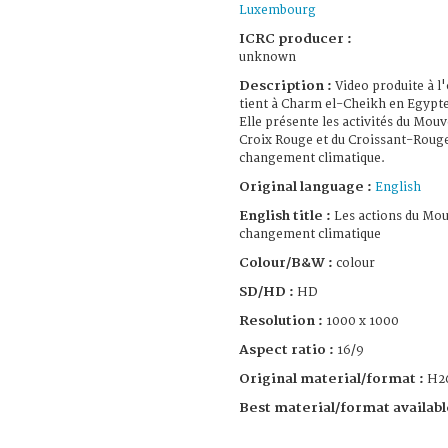
Luxembourg
ICRC producer :
unknown
Description :
Video produite à l'
tient à Charm el-Cheikh en Egypt
Elle présente les activités du Mou
Croix Rouge et du Croissant-Rouge
changement climatique.
Original language :
English
English title :
Les actions du Mou
changement climatique
Colour/B&W :
colour
SD/HD :
HD
Resolution :
1000 x 1000
Aspect ratio :
16/9
Original material/format :
H2
Best material/format availabl