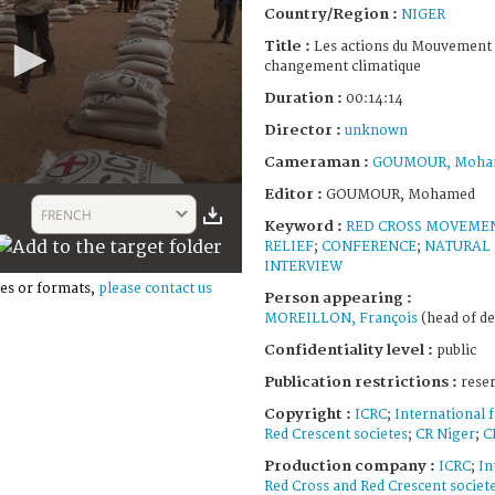
Country/Region :
NIGER
Title :
Les actions du Mouvement 
changement climatique
Duration :
00:14:14
Director :
unknown
Cameraman :
GOUMOUR, Moha
Editor :
GOUMOUR, Mohamed
FRENCH
Keyword :
RED CROSS MOVEME
RELIEF
;
CONFERENCE
;
NATURAL 
INTERVIEW
es or formats,
please contact us
Person appearing :
MOREILLON, François
(head of de
Confidentiality level :
public
Publication restrictions :
rese
Copyright :
ICRC
;
International 
Red Crescent societes
;
CR Niger
;
C
Production company :
ICRC
;
In
Red Cross and Red Crescent societ