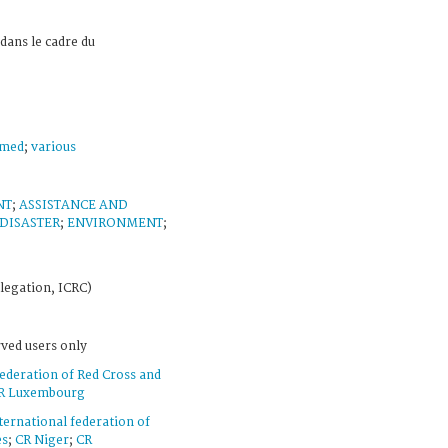
dans le cadre du
med
;
various
NT
;
ASSISTANCE AND
DISASTER
;
ENVIRONMENT
;
legation, ICRC)
rved users only
federation of Red Cross and
R Luxembourg
ternational federation of
es
;
CR Niger
;
CR