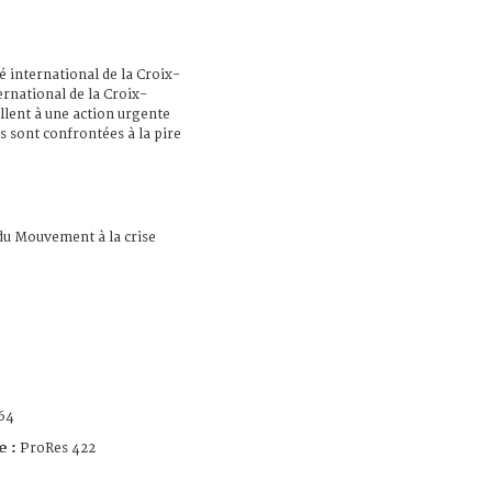
é international de la Croix-
rnational de la Croix-
lent à une action urgente
s sont confrontées à la pire
du Mouvement à la crise
64
e :
ProRes 422