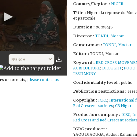
Country/Region :
NIGER
Title :
Niger : la réponse du Mouv
et pastorale
Duration :
00:08:48
Director :
TONDI, Moctar
Cameraman :
TONDI, Moctar
Editor :
TONDI, Moctar
FRENCH
Keyword :
RED CROSS MOVEME
AGRICULTURE
;
DROUGHT
;
FOOD 
TESTIMONY
es or formats,
please contact us
Confidentiality level :
public
Publication restrictions :
rese
Copyright :
ICRC
;
International 
Red Crescent societes
;
CR Niger
Production company :
ICRC
;
In
Red Cross and Red Crescent societ
ICRC producer :
YAOU DIAOUGA, Abdoul Rahaman