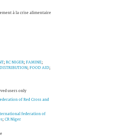
ement à la crise alimentaire
NT
;
RC NIGER
;
FAMINE
;
DISTRIBUTION
;
FOOD AID
;
rved users only
federation of Red Cross and
ternational federation of
es
;
CR Niger
e