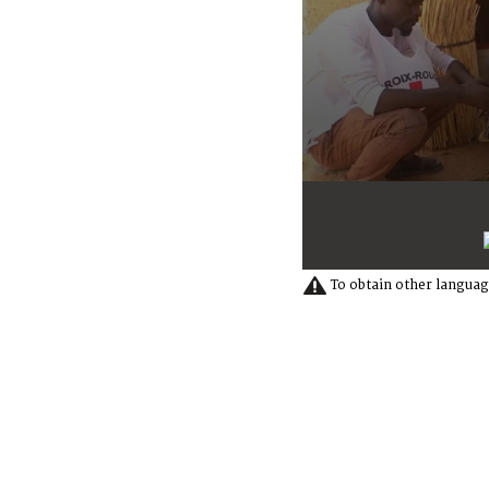
0
seconds
of
8
minutes,
48
To obtain other languag
seconds
Volume
90%