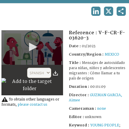
TERMS AND CONDITIONS OF USE
LINKEDIN
X
SHA
FAQ
Reference :
V-F-CR-F-
03620-3
Date :
01/2023
Country/Region :
MEXICO
Title :
Mensajes de autocuidado
0
para niñas, niños y adolescentes
seconds
SPANISH
migrantes : Cómo llamar a tu
of
país de origen
1
minute,
Duration :
00:01:09
9
seconds
Director :
GUZMAN GARCIA,
To obtain other languages or
Aimee
formats,
please contact us
Cameraman :
none
Editor :
unknown
Keyword :
YOUNG PEOPLE
;