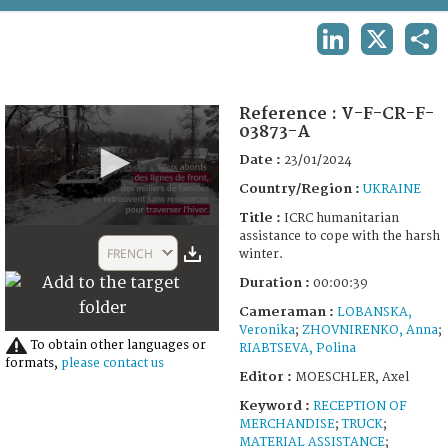
TERMS AND CONDITIONS OF USE
LINKEDIN
X
SHA
FAQ
Reference :
V-F-CR-F-
03873-A
Date :
23/01/2024
Country/Region :
UKRAINE
Title :
ICRC humanitarian
0
assistance to cope with the harsh
seconds
FRENCH
winter.
of
39
Duration :
00:00:39
seconds
Cameraman :
LOBANSKA,
Veronika
;
ZHOVNIRENKO, Anna
;
To obtain other languages or
RIABTSEVA, Polina
formats,
please contact us
Editor :
MOESCHLER, Axel
Keyword :
RECEPTION OF
MERCHANDISE
;
TRUCK
;
MATERIAL ASSISTANCE
;