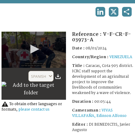
TERMS AND CONDITIONS OF USE
LINKEDIN
X
SHA
FAQ
Reference :
V-F-CR-F-
03973-A
Date :
08/01/2024
Country/Region :
VENEZUELA
Title :
Caracas, Cota 905 district.
0
ICRC staff support the
seconds
SPANISH
development of an agricultural
of
project to improve the
5
livelihoods of communities
minutes,
weakened by a wave of violence.
44
seconds
Duration :
00:05:44
To obtain other languages or
formats,
please contact us
Cameraman :
VIVAS
VILLAFAÑA, Edinson Alfonso
Editor :
DI BENEDICTIS, Javier
Augusto