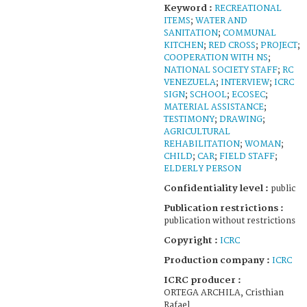
Keyword :
RECREATIONAL
ITEMS
;
WATER AND
SANITATION
;
COMMUNAL
KITCHEN
;
RED CROSS
;
PROJECT
;
COOPERATION WITH NS
;
NATIONAL SOCIETY STAFF
;
RC
VENEZUELA
;
INTERVIEW
;
ICRC
SIGN
;
SCHOOL
;
ECOSEC
;
MATERIAL ASSISTANCE
;
TESTIMONY
;
DRAWING
;
AGRICULTURAL
REHABILITATION
;
WOMAN
;
CHILD
;
CAR
;
FIELD STAFF
;
ELDERLY PERSON
Confidentiality level :
public
Publication restrictions :
publication without restrictions
Copyright :
ICRC
Production company :
ICRC
ICRC producer :
ORTEGA ARCHILA, Cristhian
Rafael