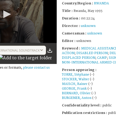
Country/Region :
RWANDA
Title :
Rwanda, May 1993
Duration :
00:22:24
Director :
unknown
Cameraman :
unknown
Editor :
unknown
Keyword :
MEDICAL ASSISTANC
ERNATIONAL SOUNDTRACK
ACTION
;
DISABLED PERSON
;
DE
DISPLACED PERSON
;
CAMP
;
SIG
NON-INTERNATIONAL ARMED C
es or formats,
please contact us
Person appearing :
TORRE, Stéphane
(-)
STOCKER, Walter
(-)
MAISCH, Rainer
(-)
GEORGE, Frank
(-)
BERNARD, Olivier
(-)
BURGENER, Anton
(-)
Confidentiality level :
public
Publication restrictions :
publi