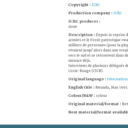
Copyright :
ICRC
Production company :
ICRC
ICRC producer :
none
Description :
Depuis la reprise 
armées et le Front patriotique rwa
milliers de personnes (pour la plup
vivaient jusqu'alors dans une total
vers le sud et se retrouvent dans d
menace déjà.
Interviews de plusieurs délégués d
Croix-Rouge (CICR).
Original language :
Internation
English title :
Rwanda, May 1993
Colour/B&W :
colour
Original material/format :
Be
Best material/format availabl