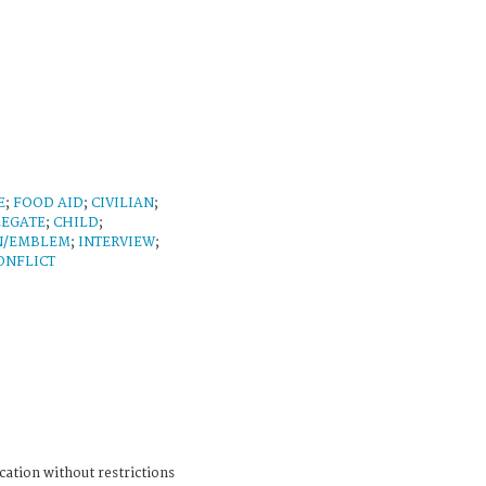
E
;
FOOD AID
;
CIVILIAN
;
LEGATE
;
CHILD
;
N/EMBLEM
;
INTERVIEW
;
ONFLICT
cation without restrictions