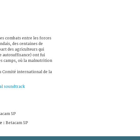
des combats entre les forces
ndais, des centaines de
art des agriculteurs qui
e autosuffisance) ont fui
es camps, où la malnutrition
u Comité international de la
al soundtrack
tacam SP
e :
Betacam SP