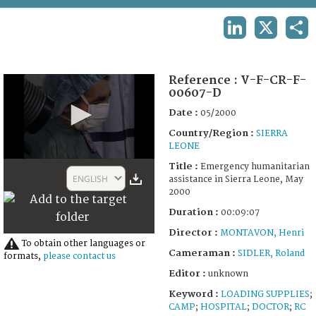
TERMS AND CONDITIONS OF USE
LINKEDIN
X
SHA
FAQ
Reference :
V-F-CR-F-
00607-D
Date :
05/2000
Country/Region :
SIERRA
LEONE
0
Title :
Emergency humanitarian
seconds
ENGLISH
assistance in Sierra Leone, May
of
2000
9
minutes,
Duration :
00:09:07
17
seconds
Director :
MONTAVON, Henri
To obtain other languages or
Cameraman :
SIDLER, Roland
formats,
please contact us
Editor :
unknown
Keyword :
LOADING SUPPLIES
;
CAMP
;
HOSPITAL
;
DOCTOR
;
RC