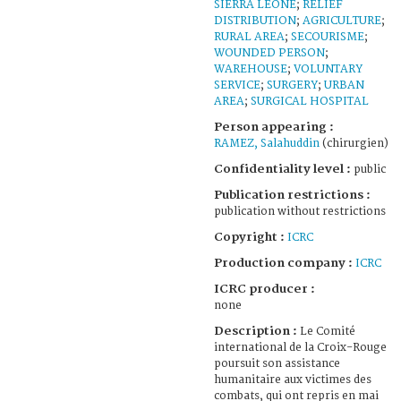
SIERRA LEONE
;
RELIEF
DISTRIBUTION
;
AGRICULTURE
;
RURAL AREA
;
SECOURISME
;
WOUNDED PERSON
;
WAREHOUSE
;
VOLUNTARY
SERVICE
;
SURGERY
;
URBAN
AREA
;
SURGICAL HOSPITAL
Person appearing :
RAMEZ, Salahuddin
(chirurgien)
Confidentiality level :
public
Publication restrictions :
publication without restrictions
Copyright :
ICRC
Production company :
ICRC
ICRC producer :
none
Description :
Le Comité
international de la Croix-Rouge
poursuit son assistance
humanitaire aux victimes des
combats, qui ont repris en mai