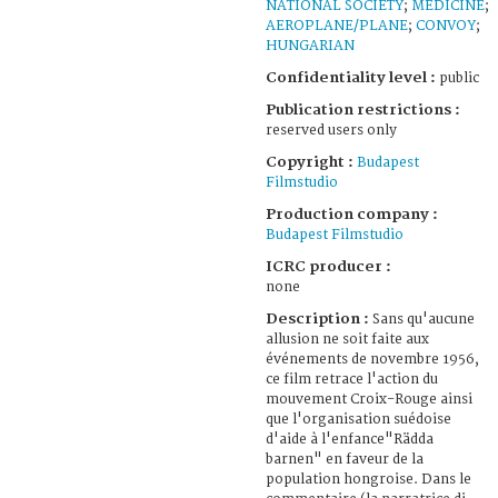
NATIONAL SOCIETY
;
MEDICINE
;
AEROPLANE/PLANE
;
CONVOY
;
HUNGARIAN
Confidentiality level :
public
Publication restrictions :
reserved users only
Copyright :
Budapest
Filmstudio
Production company :
Budapest Filmstudio
ICRC producer :
none
Description :
Sans qu'aucune
allusion ne soit faite aux
événements de novembre 1956,
ce film retrace l'action du
mouvement Croix-Rouge ainsi
que l'organisation suédoise
d'aide à l'enfance"Rädda
barnen" en faveur de la
population hongroise. Dans le