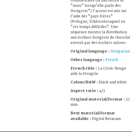
commentaire (la narratrice di
"nous" lorsqu'elle parle des
Hongrois") l'accent est mis sur
l'aide des "pays frères"
(Pologne, Tchécoslovaquie) en
"ces temps difficiles". Une
séquence montre la distribution
aux écoliers hongrois de chocolat
envoyé par des écoliers suisses.
Original language :
Hungarian
Other language :
French
French title :
La Croix-Rouge
aide la Hongrie
Colour/B&W :
black and white
Aspect ratio :
4/3
Original material/format :
35
mm
Best material/format
available :
Digital Betacam