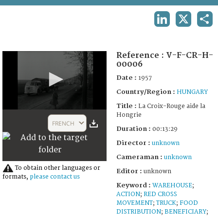
TERMS AND CONDITIONS OF USE
LINKEDIN
X
SHA
FAQ
Reference :
V-F-CR-H-
00006
Date :
1957
Country/Region :
HUNGARY
Title :
La Croix-Rouge aide la
0
Hongrie
seconds
FRENCH
of
Duration :
00:13:29
13
Director :
unknown
minutes,
41
Cameraman :
unknown
seconds
To obtain other languages or
Editor :
unknown
formats,
please contact us
Keyword :
WAREHOUSE
;
ACTION
;
RED CROSS
MOVEMENT
;
TRUCK
;
FOOD
DISTRIBUTION
;
BENEFICIARY
;