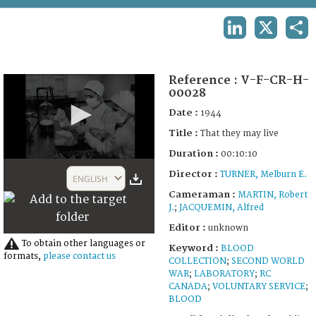
TERMS AND CONDITIONS OF USE
LINKEDIN
X
SHA
FAQ
Reference :
V-F-CR-H-
00028
Date :
1944
Title :
That they may live
Duration :
00:10:10
0
Director :
seconds
TURNER, Melburn E.
ENGLISH
of
Cameraman :
MARTIN, Robert
10
J.
;
JACQUEMIN, Alfred
minutes,
10
Editor :
unknown
seconds
To obtain other languages or
Keyword :
BLOOD
formats,
please contact us
COLLECTION
;
SECOND WORLD
WAR
;
LABORATORY
;
RC
CANADA
;
VOLUNTARY SERVICE
;
BLOOD