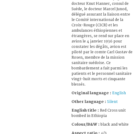
docteur Knut Hanner, consul de
Suède, le docteur Marcel Junod,
délégué assurant la liaison entre
le Comité international de la
Croix-Rouge (CICR) et les
ambulances éthiopiennes et
étrangères, se rend sur place en
avion le 4 janvier 1936 pour
constater les dégâts, avion est
piloté par le comte Carl Gustav de
Rosen, membre de la mission
sanitaire suédoise. Ce
bombardement a fait parmi les
patients et le personnel sanitaire
vingt-huit morts et cinquante
blessés.
Original language :
English
Other language :
Silent
English title :
Red Cross unit
bombed in Ethiopia
Colour/B&W :
black and white
Aspect ratio :
4/3