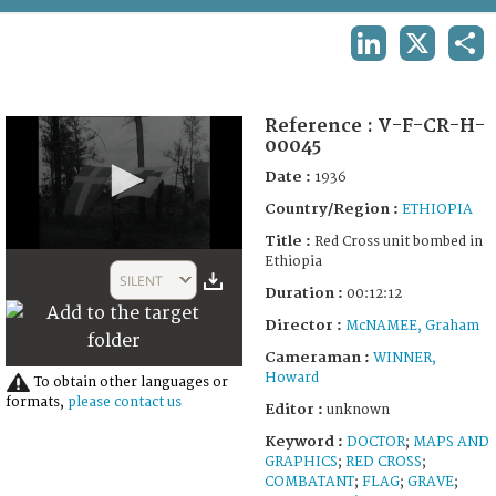
TERMS AND CONDITIONS OF USE
LINKEDIN
X
SHA
FAQ
Reference :
V-F-CR-H-
00045
Date :
1936
Country/Region :
ETHIOPIA
Title :
Red Cross unit bombed in
0
Ethiopia
seconds
SILENT
of
Duration :
00:12:12
12
Director :
McNAMEE, Graham
minutes,
12
Cameraman :
WINNER,
seconds
Howard
To obtain other languages or
formats,
please contact us
Editor :
unknown
Keyword :
DOCTOR
;
MAPS AND
GRAPHICS
;
RED CROSS
;
COMBATANT
;
FLAG
;
GRAVE
;