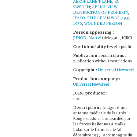
AEROPLANE/PLANE
;
RC
SWEDEN
;
AERIAL VIEW
;
DESTRUCTION OF PROPERTY
;
ITALO-ETHIOPIAN WAR, 1935-
1936
;
WOUNDED PERSON
Person appearing :
JUNOD, Marcel
(delegate, ICRC)
Confidentiality level :
public
Publication restrictions :
publication without restrictions
Copyright :
Universal Newsreel
Production company :
Universal Newsreel
ICRC producer :
none
Description :
Images d'une
antenne médicale de la Croix-
Rouge suédoise bombardée par
les forces italiennes à Malka
Lidar sur le front sud le 30
décembre 1935. Accompagné du