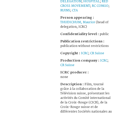
DELEGATION
;
HOSPITAL
;
RED
CROSS MOVEMENT
;
RC CONGO
;
RUINS
;
CTA
Person appearing :
THUDICHUM, Maurice
(head of
delegation, ICRC)
Confidentiality level :
public
Publication restrictions :
publication without restrictions
Copyright :
ICRC
;
CR Suisse
Production company :
ICRC
;
CR Suisse
ICRC producer :
none
Description :
Film, tourné
grâce à la collaboration de la
Télévision suisse, présentant les
activités du Comité international
de la Croix-Rouge (CICR), de la
Croix-Rouge suisse et de
différentes Sociétés nationales au