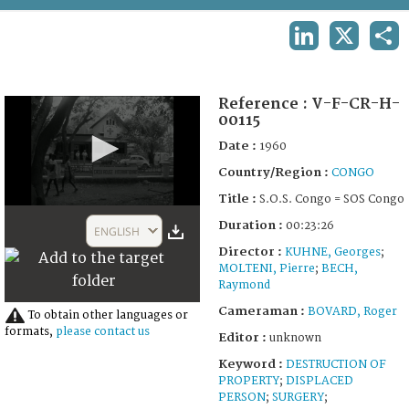
TERMS AND CONDITIONS OF USE
LINKEDIN
X
SHA
FAQ
Reference :
V-F-CR-H-
00115
Date :
1960
Country/Region :
CONGO
Title :
S.O.S. Congo = SOS Congo
0
Duration :
seconds
00:23:26
ENGLISH
of
Director :
KUHNE, Georges
;
23
MOLTENI, Pierre
;
BECH,
minutes,
26
Raymond
seconds
Cameraman :
BOVARD, Roger
To obtain other languages or
formats,
please contact us
Editor :
unknown
Keyword :
DESTRUCTION OF
PROPERTY
;
DISPLACED
PERSON
;
SURGERY
;