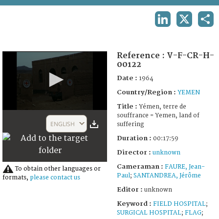
TERMS AND CONDITIONS OF USE
LINKEDIN
X
SHA
FAQ
Reference :
V-F-CR-H-
00122
Date :
1964
Country/Region :
YEMEN
Title :
Yémen, terre de
0
souffrance = Yemen, land of
seconds
ENGLISH
suffering
of
18
Duration :
00:17:59
minutes,
10
Director :
unknown
seconds
Cameraman :
FAURE, Jean-
To obtain other languages or
Paul
;
SANTANDREA, Jérôme
formats,
please contact us
Editor :
unknown
Keyword :
FIELD HOSPITAL
;
SURGICAL HOSPITAL
;
FLAG
;