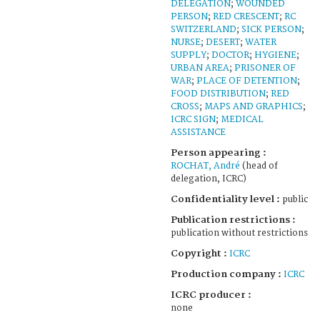
DELEGATION
;
WOUNDED
PERSON
;
RED CRESCENT
;
RC
SWITZERLAND
;
SICK PERSON
;
NURSE
;
DESERT
;
WATER
SUPPLY
;
DOCTOR
;
HYGIENE
;
URBAN AREA
;
PRISONER OF
WAR
;
PLACE OF DETENTION
;
FOOD DISTRIBUTION
;
RED
CROSS
;
MAPS AND GRAPHICS
;
ICRC SIGN
;
MEDICAL
ASSISTANCE
Person appearing :
ROCHAT, André
(head of
delegation, ICRC)
Confidentiality level :
public
Publication restrictions :
publication without restrictions
Copyright :
ICRC
Production company :
ICRC
ICRC producer :
none