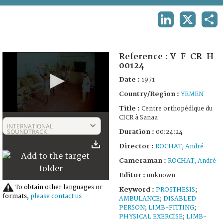
TERMS AND CONDITIONS OF USE
LINKEDIN
X
SHA
FAQ
Reference :
V-F-CR-H-
00124
Date :
1971
Country/Region :
YEMEN
Title :
Centre orthopédique du
0
CICR à Sanaa
seconds
INTERNATIONAL
of
SOUNDTRACK
Duration :
00:24:24
11
Director :
ROCHAT, André
minutes,
52
Cameraman :
ROCHAT, André
seconds
Editor :
unknown
To obtain other languages or
Keyword :
PROSTHESIS
;
formats,
please contact us
AMBULANCE
;
DISABLED
PERSON
;
LIMB-FITTING
;
PHYSICAL EXERCISE
;
LIMB-