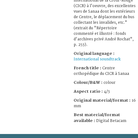
international de la Croix-Rouge
(CICR) à l'oeuvre, des excellentes
vues de Sanaa dont les extérieurs
de Centre, le déplacement du bus
collectant les invalides, etc."
(extrait du "Répertoire
commenté et illustré : fonds
d'archives privé André Rochat",
p. 253).
Original language :
International soundtrack
French title :
Centre
orthopédique du CICR à Sanaa
Colour/B&W :
colour
Aspect ratio :
4/3
Original material/format :
16
mm
Best material/format
available :
Digital Betacam