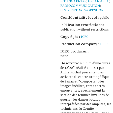
FITTING CENTRE
;
URBAN AREA
;
RADIOCOMMUNICATION
;
LIMB-FITTING WORKSHOP
Confidentiality level :
public
Publication restrictions :
publication without restrictions
Copyright :
ICRC
Production company :
ICRC
ICRC producer :
none
Description :
Film d'une durée
de 12'20" réalisé en 1971 par
André Rochat présentant les
activités du centre orthopédique
de Sanaa et "comportant des
images inédites, rares et très
émouvantes, spécialement la
section des femmes invalides de
guerre, des danses locales
interprétées par des amputés, les
techniciens du Comité