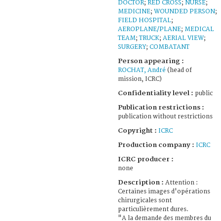
DOCTOR
;
RED CROSS
;
NURSE
;
MEDICINE
;
WOUNDED PERSON
;
FIELD HOSPITAL
;
AEROPLANE/PLANE
;
MEDICAL
TEAM
;
TRUCK
;
AERIAL VIEW
;
SURGERY
;
COMBATANT
Person appearing :
ROCHAT, André
(head of
mission, ICRC)
Confidentiality level :
public
Publication restrictions :
publication without restrictions
Copyright :
ICRC
Production company :
ICRC
ICRC producer :
none
Description :
Attention :
Certaines images d'opérations
chirurgicales sont
particulièrement dures.
"A la demande des membres du