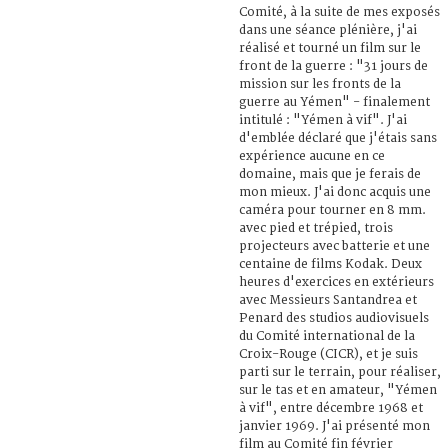
Comité, à la suite de mes exposés
dans une séance plénière, j'ai
réalisé et tourné un film sur le
front de la guerre : "31 jours de
mission sur les fronts de la
guerre au Yémen" - finalement
intitulé : "Yémen à vif". J'ai
d'emblée déclaré que j'étais sans
expérience aucune en ce
domaine, mais que je ferais de
mon mieux. J'ai donc acquis une
caméra pour tourner en 8 mm.
avec pied et trépied, trois
projecteurs avec batterie et une
centaine de films Kodak. Deux
heures d'exercices en extérieurs
avec Messieurs Santandrea et
Penard des studios audiovisuels
du Comité international de la
Croix-Rouge (CICR), et je suis
parti sur le terrain, pour réaliser,
sur le tas et en amateur, "Yémen
à vif", entre décembre 1968 et
janvier 1969. J'ai présenté mon
film au Comité fin février