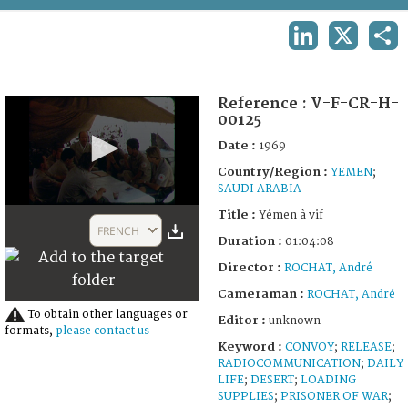
TERMS AND CONDITIONS OF USE
LINKEDIN
X
SHA
FAQ
Reference :
V-F-CR-H-
00125
Date :
1969
Country/Region :
YEMEN
;
SAUDI ARABIA
0
Title :
Yémen à vif
seconds
FRENCH
of
Duration :
01:04:08
1
Director :
ROCHAT, André
hour,
4
Cameraman :
ROCHAT, André
minutes,
18
To obtain other languages or
Editor :
unknown
seconds
formats,
please contact us
Keyword :
CONVOY
;
RELEASE
;
RADIOCOMMUNICATION
;
DAILY
LIFE
;
DESERT
;
LOADING
SUPPLIES
;
PRISONER OF WAR
;