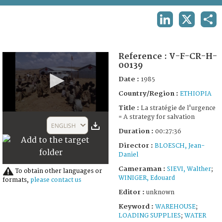
TERMS AND CONDITIONS OF USE
LINKEDIN
X
SHA
FAQ
Reference :
V-F-CR-H-
00139
Date :
1985
Country/Region :
ETHIOPIA
Title :
La stratégie de l'urgence
0
= A strategy for salvation
seconds
ENGLISH
of
Duration :
00:27:36
29
Director :
BLOESCH, Jean-
minutes,
29
Daniel
seconds
Cameraman :
SIEVI, Walther
;
To obtain other languages or
WINIGER, Edouard
formats,
please contact us
Editor :
unknown
Keyword :
WAREHOUSE
;
LOADING SUPPLIES
;
WATER