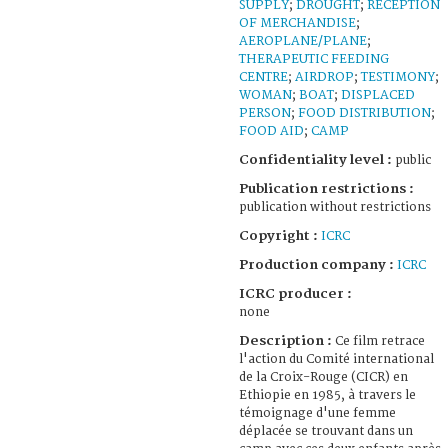
SUPPLY
;
DROUGHT
;
RECEPTION
OF MERCHANDISE
;
AEROPLANE/PLANE
;
THERAPEUTIC FEEDING
CENTRE
;
AIRDROP
;
TESTIMONY
;
WOMAN
;
BOAT
;
DISPLACED
PERSON
;
FOOD DISTRIBUTION
;
FOOD AID
;
CAMP
Confidentiality level :
public
Publication restrictions :
publication without restrictions
Copyright :
ICRC
Production company :
ICRC
ICRC producer :
none
Description :
Ce film retrace
l'action du Comité international
de la Croix-Rouge (CICR) en
Ethiopie en 1985, à travers le
témoignage d'une femme
déplacée se trouvant dans un