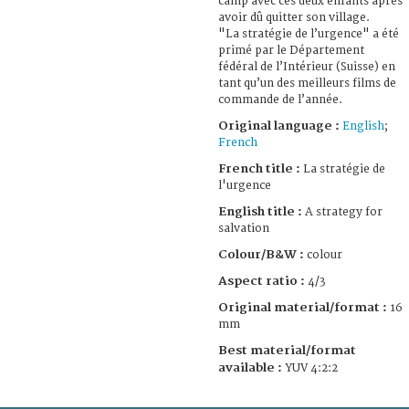
camp avec ces deux enfants après
avoir dû quitter son village.
"La stratégie de l’urgence" a été
primé par le Département
fédéral de l’Intérieur (Suisse) en
tant qu’un des meilleurs films de
commande de l’année.
Original language :
English
;
French
French title :
La stratégie de
l'urgence
English title :
A strategy for
salvation
Colour/B&W :
colour
Aspect ratio :
4/3
Original material/format :
16
mm
Best material/format
available :
YUV 4:2:2