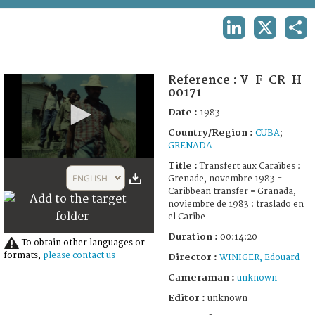
TERMS AND CONDITIONS OF USE
LINKEDIN
X
SHA
FAQ
Reference :
V-F-CR-H-
00171
Date :
1983
Country/Region :
CUBA
;
GRENADA
0
Title :
Transfert aux Caraïbes :
seconds
ENGLISH
Grenade, novembre 1983 =
of
Caribbean transfer = Granada,
15
noviembre de 1983 : traslado en
minutes,
el Caribe
38
seconds
Duration :
00:14:20
To obtain other languages or
formats,
please contact us
Director :
WINIGER, Edouard
Cameraman :
unknown
Editor :
unknown