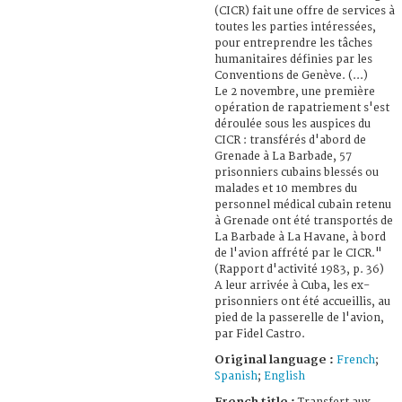
(CICR) fait une offre de services à
toutes les parties intéressées,
pour entreprendre les tâches
humanitaires définies par les
Conventions de Genève. (...)
Le 2 novembre, une première
opération de rapatriement s'est
déroulée sous les auspices du
CICR : transférés d'abord de
Grenade à La Barbade, 57
prisonniers cubains blessés ou
malades et 10 membres du
personnel médical cubain retenu
à Grenade ont été transportés de
La Barbade à La Havane, à bord
de l'avion affrété par le CICR."
(Rapport d'activité 1983, p. 36)
A leur arrivée à Cuba, les ex-
prisonniers ont été accueillis, au
pied de la passerelle de l'avion,
par Fidel Castro.
Original language :
French
;
Spanish
;
English
French title :