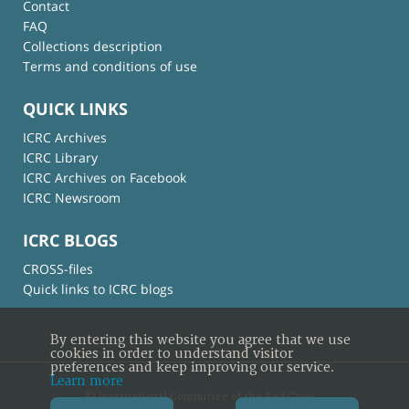
Contact
FAQ
Collections description
Terms and conditions of use
QUICK LINKS
ICRC Archives
ICRC Library
ICRC Archives on Facebook
ICRC Newsroom
ICRC BLOGS
CROSS-files
Quick links to ICRC blogs
By entering this website you agree that we use
cookies in order to understand visitor
preferences and keep improving our service.
Learn more
© International Committee of the Red Cross