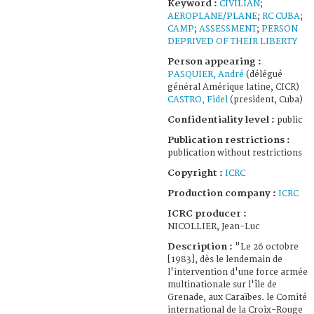
Keyword :
CIVILIAN
;
AEROPLANE/PLANE
;
RC CUBA
;
CAMP
;
ASSESSMENT
;
PERSON
DEPRIVED OF THEIR LIBERTY
Person appearing :
PASQUIER, André
(délégué
général Amérique latine, CICR)
CASTRO, Fidel
(president, Cuba)
Confidentiality level :
public
Publication restrictions :
publication without restrictions
Copyright :
ICRC
Production company :
ICRC
ICRC producer :
NICOLLIER, Jean-Luc
Description :
"Le 26 octobre
[1983], dès le lendemain de
l'intervention d'une force armée
multinationale sur l'île de
Grenade, aux Caraïbes. le Comité
international de la Croix-Rouge