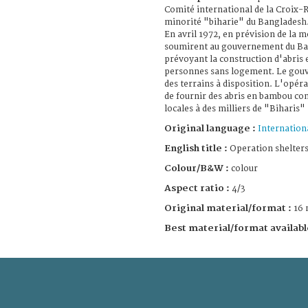
Comité international de la Croix-R
minorité "biharie" du Bangladesh
En avril 1972, en prévision de la 
soumirent au gouvernement du B
prévoyant la construction d'abris
personnes sans logement. Le gouv
des terrains à disposition. L'opér
de fournir des abris en bambou cons
locales à des milliers de "Biharis" 
Original language :
Internation
English title :
Operation shelter
Colour/B&W :
colour
Aspect ratio :
4/3
Original material/format :
16
Best material/format availabl