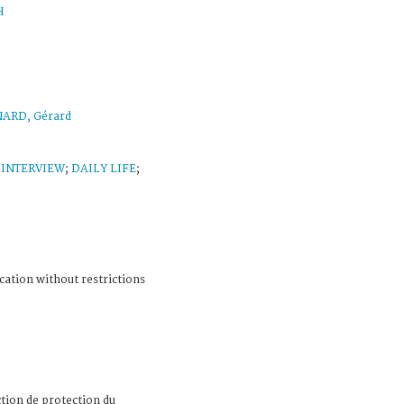
H
ARD, Gérard
;
INTERVIEW
;
DAILY LIFE
;
cation without restrictions
ction de protection du