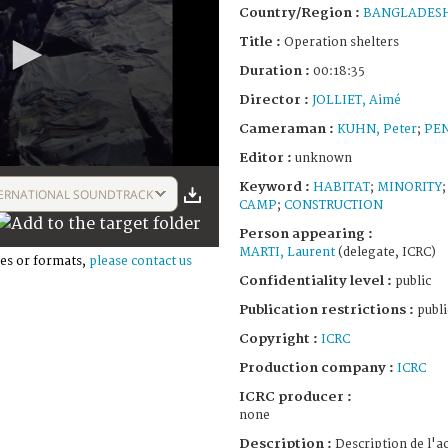
Country/Region :
BANGLADES
Title :
Operation shelters
Duration :
00:18:35
Director :
JOLLIET, Aimé
Cameraman :
KUHN, Peter
;
PEN
Editor :
unknown
Keyword :
HABITAT
;
MINORITY
ERNATIONAL SOUNDTRACK
CAMP
;
CONSTRUCTION
Person appearing :
MARTI, Laurent
(delegate, ICRC)
es or formats,
please contact us
Confidentiality level :
public
Publication restrictions :
publi
Copyright :
ICRC
Production company :
ICRC
ICRC producer :
none
Description :
Description de l'a