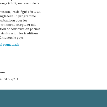
ouge (CICR) en faveur de la
.
mousson, les délégués du CICR
angladesh un programme
 en bambou pour les
ernement accepta et mit
ation de construction permit
truits selon les traditions
à travers le pays.
al soundtrack
s
 mm
e :
YUV 4:2:2