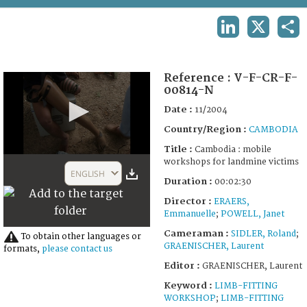
TERMS AND CONDITIONS OF USE
LINKEDIN
X
SHA
FAQ
Reference :
V-F-CR-F-
00814-N
Date :
11/2004
Country/Region :
CAMBODIA
Title :
Cambodia : mobile
0
workshops for landmine victims
seconds
ENGLISH
of
Duration :
00:02:30
2
Director :
ERAERS,
minutes,
30
Emmanuelle
;
POWELL, Janet
seconds
Cameraman :
SIDLER, Roland
;
To obtain other languages or
GRAENISCHER, Laurent
formats,
please contact us
Editor :
GRAENISCHER, Laurent
Keyword :
LIMB-FITTING
WORKSHOP
;
LIMB-FITTING