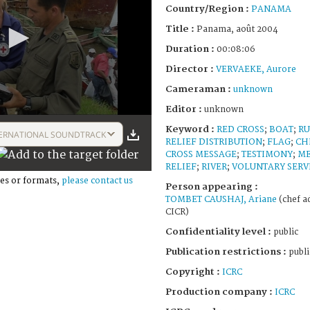
Country/Region :
PANAMA
Title :
Panama, août 2004
Duration :
00:08:06
Director :
VERVAEKE, Aurore
Cameraman :
unknown
Editor :
unknown
Keyword :
RED CROSS
;
BOAT
;
RU
ERNATIONAL SOUNDTRACK
RELIEF DISTRIBUTION
;
FLAG
;
CH
CROSS MESSAGE
;
TESTIMONY
;
ME
RELIEF
;
RIVER
;
VOLUNTARY SERV
es or formats,
please contact us
Person appearing :
TOMBET CAUSHAJ, Ariane
(chef a
CICR)
Confidentiality level :
public
Publication restrictions :
publi
Copyright :
ICRC
Production company :
ICRC