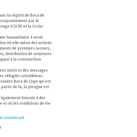
ans la région de Boca de
 conjointement par le
ouge (CICR) et la Croix-
sme humanitaire à avoir
rien où elle mène des actions
aments de premiers secours,
es, distribution de semences
appui à la construction
ent suivis et des messages
des réfugiés colombiens.
teindre Boca de Cupe qui est
partir de là, la pirogue est
t également fournie à des
 et où les conditions de vie
al soundtrack
4