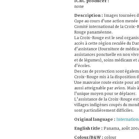
ICRC producer :
none
Description :
Images tournées d
Cupe au cours d'une action menée
Comité international de la Croix-R
Rouge panaméenne.
La Croix-Rouge est le seul organi
accès à cette région reculée du Da
d'assistance (fourniture de médic
assistances ponctuelle en non vivr
et de légumes), soins médicaux et 
d'écoles.
Des cas de protection sont égalem
Croix-Rouge mis à la disposition 
Une mauvaise route existe pour at
aussi atteignable par avion. Mais à 
l'unique moyen pour se déplacer.
L'assistance de la Croix-Rouge es
villages indigènes coupés du monde
sont particulièrement difficiles.
Original language :
Internation
English title :
Panama, août 200
Colour/B&W :
colour