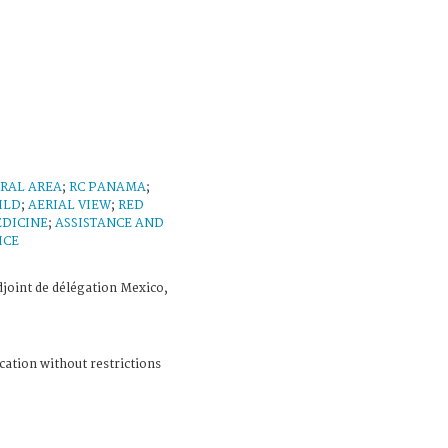
RAL AREA
;
RC PANAMA
;
ILD
;
AERIAL VIEW
;
RED
DICINE
;
ASSISTANCE AND
ICE
djoint de délégation Mexico,
cation without restrictions